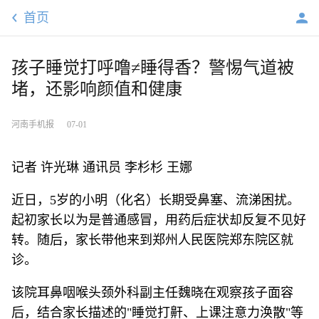
首页
孩子睡觉打呼噜≠睡得香？警惕气道被
堵，还影响颜值和健康
河南手机报
07-01
记者 许光琳 通讯员 李杉杉 王娜
近日，5岁的小明（化名）长期受鼻塞、流涕困扰。
起初家长以为是普通感冒，用药后症状却反复不见好
转。随后，家长带他来到郑州人民医院郑东院区就
诊。
该院耳鼻咽喉头颈外科副主任魏晓在观察孩子面容
后，结合家长描述的"睡觉打鼾、上课注意力涣散"等