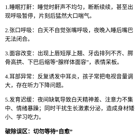
1.睡眠打鼾：睡觉时鼾声不均匀，断断续续，甚至出
现呼吸暂停，片刻后猛然大口喘气。
2.张口呼吸：白天不自觉张嘴呼吸，夜晚入睡后嘴巴
无法闭合。
3.面容改变：出现上唇短厚上翘、牙齿排列不齐、腭
骨高拱、下巴后缩等“腺样体面容”，表情呆板。
4.耳部异常：反复诱发中耳炎，孩子常把电视音量调
大，存在听力下降问题。
5.发育迟缓：夜间缺氧导致白天精神差、注意力不集
中、情绪暴躁；同时干扰生长激素分泌，造成身材矮
小、学习吃力。
破除误区：切勿等待“自愈”