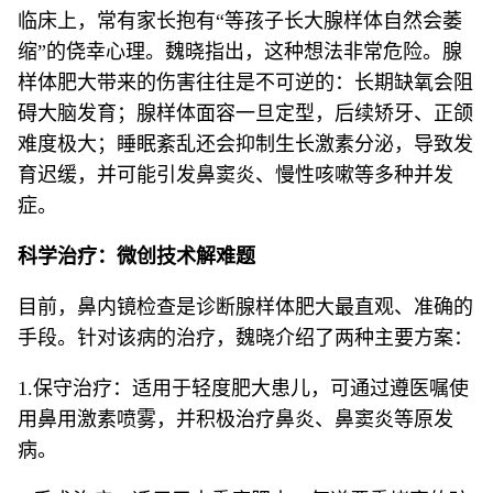
临床上，常有家长抱有“等孩子长大腺样体自然会萎
缩”的侥幸心理。魏晓指出，这种想法非常危险。腺
样体肥大带来的伤害往往是不可逆的：长期缺氧会阻
碍大脑发育；腺样体面容一旦定型，后续矫牙、正颌
难度极大；睡眠紊乱还会抑制生长激素分泌，导致发
育迟缓，并可能引发鼻窦炎、慢性咳嗽等多种并发
症。
科学治疗：微创技术解难题
目前，鼻内镜检查是诊断腺样体肥大最直观、准确的
手段。针对该病的治疗，魏晓介绍了两种主要方案：
1.保守治疗：适用于轻度肥大患儿，可通过遵医嘱使
用鼻用激素喷雾，并积极治疗鼻炎、鼻窦炎等原发
病。