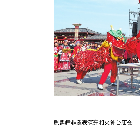
麒麟舞非遗表演亮相火神台庙会。 