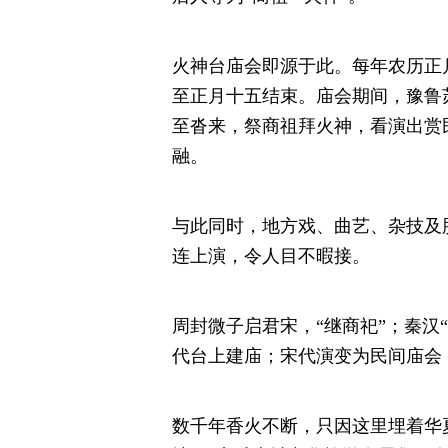
火神台庙会即源于此。每年农历正
至正月十五结束。庙会期间，豫鲁
至沓来，祭商祖拜火神，看演出赏
融。
与此同时，地方戏、曲艺、杂技及
连上演，令人目不暇接。
周封微子启君宋，“继商祀”；秦汉
代台上建庙；宋代演变为民间庙会
数千年香火不断，只因这里埋着华