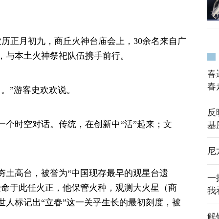
农历正月初九，商丘火神台庙会上，30余名来自广
，与本土火神祭祀队伍携手前行。
春
春
。”游客史欢欢说。
反
一个时空对话。传统，在创新中“活”起来；文
基
尼
夯土高台，被誉为“中国现存最早的观星台遗
一
伯受命于此任火正，他保管火种，观测大火星（商
我
世人标记出“立春”这一关乎生长的最初刻度，被
解