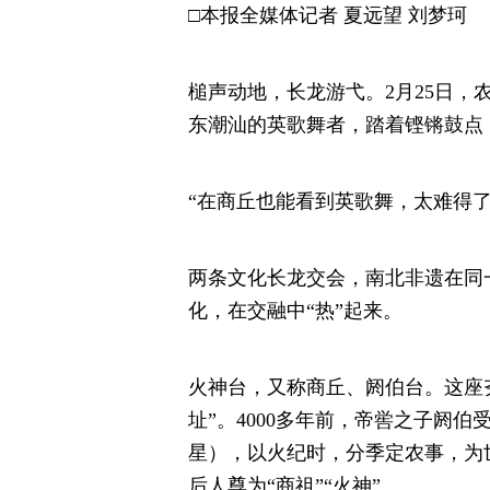
□本报全媒体记者 夏远望 刘梦珂
槌声动地，长龙游弋。2月25日，
东潮汕的英歌舞者，踏着铿锵鼓点
“在商丘也能看到英歌舞，太难得了
两条文化长龙交会，南北非遗在同
化，在交融中“热”起来。
火神台，又称商丘、阏伯台。这座
址”。4000多年前，帝喾之子阏
星），以火纪时，分季定农事，为
后人尊为“商祖”“火神”。