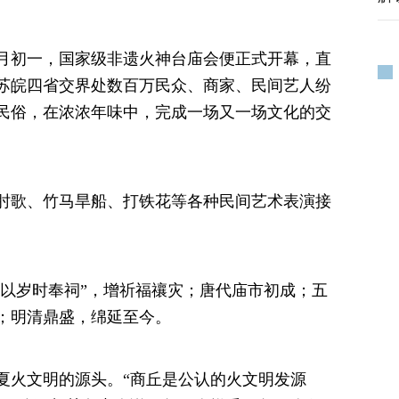
月初一，国家级非遗火神台庙会便正式开幕，直
苏皖四省交界处数百万民众、商家、民间艺人纷
民俗，在浓浓年味中，完成一场又一场文化的交
肘歌、竹马旱船、打铁花等各种民间艺术表演接
“以岁时奉祠”，增祈福禳灾；唐代庙市初成；五
；明清鼎盛，绵延至今。
夏火文明的源头。“商丘是公认的火文明发源