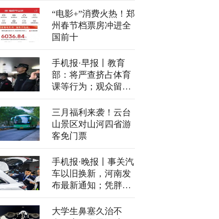
立电商公司
“电影+”消费火热！郑
州春节档票房冲进全
国前十
手机报·早报丨教育
部：将严查挤占体育
课等行为；观众留言
纸被扔垃圾桶，首都
博物馆致歉
三月福利来袭！云台
山景区对山河四省游
客免门票
手机报·晚报丨事关汽
车以旧换新，河南发
布最新通知；凭胖东
来小票，在许昌逛景
区立享优惠
大学生鼻塞久治不