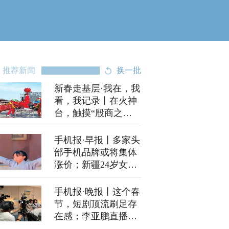
推荐新闻
换一批
新春走基层·我在，我
看，我记录丨在火神
台，触摸“殷商之
源”的根与魂
手机报·早报丨多家头
部手机品牌或将集体
涨价；新疆24岁女子
自然受孕产下5胞胎
手机报·晚报丨这个春
节，短剧顶流刷足存
在感；李亚鹏直播热
度加持，嫣然医院设