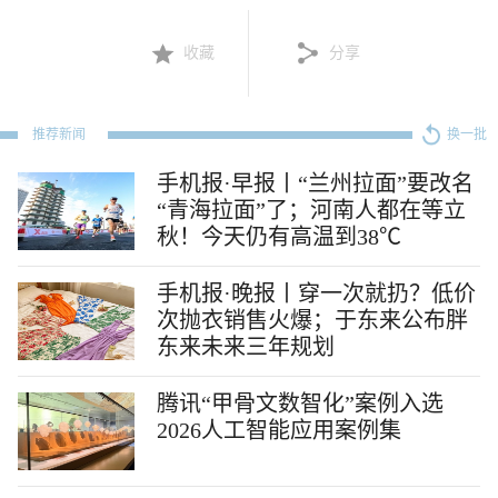
收藏
分享
推荐新闻
换一批
手机报·早报丨“兰州拉面”要改名
“青海拉面”了；河南人都在等立
秋！今天仍有高温到38℃
手机报·晚报丨穿一次就扔？低价
次抛衣销售火爆；于东来公布胖
东来未来三年规划
腾讯“甲骨文数智化”案例入选
2026人工智能应用案例集