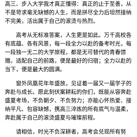
高三、步入大学我才真正懂得：真正的止于至善，从
不是苛求毫无缺憾的人生，而是拼尽全力后坦然接纳
不完美，活出属于自己的滚烫与热烈。
高考从无标准答案，人生更是如此。万千高校各
有底蕴、各有风景，每一段全力以赴的备考时光，每
一段独一无二的大学旅程，都是无可替代的青春馈
赠。适配自己的前路，便是最好的归宿；全力以赴的
当下，便是最大的圆满。
窗外凤凰花年年盛放，见证着一届又一届学子的
奔赴与成长。愿此刻伏案耕耘的你们，既能从容奔赴
盛夏考场，不负朝夕、不负努力；亦能心怀热爱、接
纳平凡、包容缺憾，携高三淬炼的所有底气与温柔，
奔赴属于自己的滚烫盛夏与璀璨前程。
请相信，时光不负深耕者，高考会兑现所有努