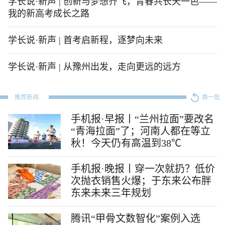
学长说·新声 | 创新与梦想齐飞，青春共长天一色——
我的新高考成长之路
学长说·新声 | 首考启新程，逐梦向未来
学长说·新声 | 从豫州出发，走向更远的远方
推荐新闻
换一批
手机报·早报丨“兰州拉面”要改名
“青海拉面”了；河南人都在等立
秋！今天仍有高温到38℃
手机报·晚报丨穿一次就扔？低价
次抛衣销售火爆；于东来公布胖
东来未来三年规划
腾讯“甲骨文数智化”案例入选