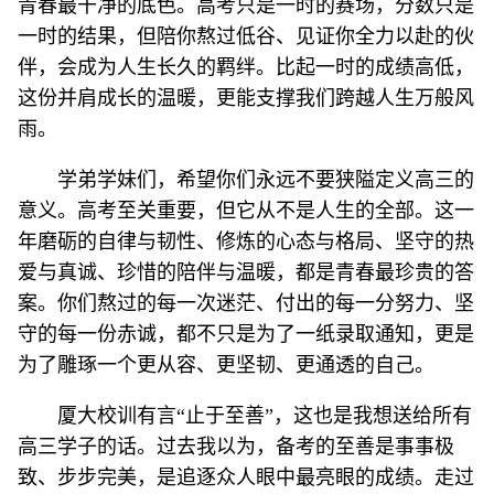
青春最干净的底色。高考只是一时的赛场，分数只是
一时的结果，但陪你熬过低谷、见证你全力以赴的伙
伴，会成为人生长久的羁绊。比起一时的成绩高低，
这份并肩成长的温暖，更能支撑我们跨越人生万般风
雨。
学弟学妹们，希望你们永远不要狭隘定义高三的
意义。高考至关重要，但它从不是人生的全部。这一
年磨砺的自律与韧性、修炼的心态与格局、坚守的热
爱与真诚、珍惜的陪伴与温暖，都是青春最珍贵的答
案。你们熬过的每一次迷茫、付出的每一分努力、坚
守的每一份赤诚，都不只是为了一纸录取通知，更是
为了雕琢一个更从容、更坚韧、更通透的自己。
厦大校训有言“止于至善”，这也是我想送给所有
高三学子的话。过去我以为，备考的至善是事事极
致、步步完美，是追逐众人眼中最亮眼的成绩。走过