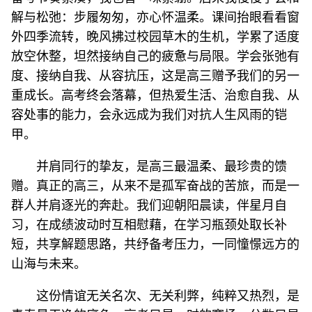
解与松弛：步履匆匆，亦心怀温柔。课间抬眼看看窗
外四季流转，晚风拂过校园草木的生机，学累了适度
放空休整，坦然接纳自己的疲惫与局限。学会张弛有
度、接纳自我、从容抗压，这是高三赠予我们的另一
重成长。高考终会落幕，但热爱生活、治愈自我、从
容处事的能力，会永远成为我们对抗人生风雨的铠
甲。
并肩同行的挚友，是高三最温柔、最珍贵的馈
赠。真正的高三，从来不是孤军奋战的苦旅，而是一
群人并肩逐光的奔赴。我们迎朝阳晨读，伴星月自
习，在成绩波动时互相慰藉，在学习瓶颈处取长补
短，共享解题思路，共纾备考压力，一同憧憬远方的
山海与未来。
这份情谊无关名次、无关利弊，纯粹又热烈，是