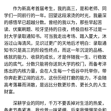
作为新高考首届考生，我的高三，是和老师、同
学们一同前行的一年。回望这段滚烫的时光，我最深
的感悟早已超越分数。曾经的我以为，那些早起苦
读、伏案刷题、咬牙坚持的日夜，终极目标不过是一
封大学录取通知书。可当我走出考场、踏入厦大，沐
浴过山海清风，见识过更广的天地后才明白：录取通
知书只是高三的阶段性终点，而这一年沉淀的品格、
练就的能力、收获的成长，才是伴随我一生、行稳致
远的底气。分数只能将你送到大学的校门，而备考淬
炼出的内核力量，会在人生每一个低谷中托举你，带
你奔赴更辽阔的远方。这份历经打磨的能力，不会随
高考落幕而消散，是远比分数更珍贵、更长久的人生
财富。
深耕学业的同时，千万不要丢掉对生活的热爱，
备考节奏紧凑，我也曾一味紧绷。后来我慢慢学会和