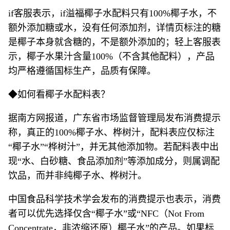
if客服表示，if溢福椰子水配料只有100%椰子水，不
额外添加糖或水，没有任何添加剂，详情页标注的糖
是椰子本身就含糖的，不是额外添加的；轻上客服表
示，椰子水果汁含量100%（不含其他配料），产品
均严格遵循国标生产，品质有保障。
◆如何看椰子水配料表？
据南方网报道，广东省市场监督管理局发布消费提示
称，真正的100%椰子水、桦树汁，配料表应仅标注
“椰子水”“桦树汁”，并无其他添加物。若配料表中出
现“水、白砂糖、食品添加剂”等添加成分，则属调配
饮品，而并非纯椰子水、桦树汁。
中国食品科学技术学会发布的消费提示也表示，消费
者可以优先选择仅含“椰子水”或“NFC（Not From
Concentrate，非浓缩还原）椰子水”的产品。如果标