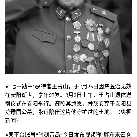
●“七一勋章”获得者王占山，于2月26日因病医治无效
在安阳逝世，享年97岁。3月2日上午，王占山遗体送
别仪式在安阳举行。遵照其遗愿，骨灰安葬于安阳县
龙豫园公墓，永远陪伴这片他守护过的土地。（央视
新闻）
●某平台账号“时刻青岛”今日发布视频称“胖东来云仓