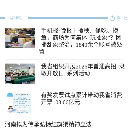
推荐新闻
换一批
手机报·晚报丨插秧、偷吃、摸
鱼，商场为何集体“玩抽象”？团
播乱象整治，1840余个账号被处
置
我省组织开展2026年普通高招“录
取开放日”系列活动
有奖发票试点累计带动我省消费
开票103.66亿元
河南拟为传承弘扬红旗渠精神立法