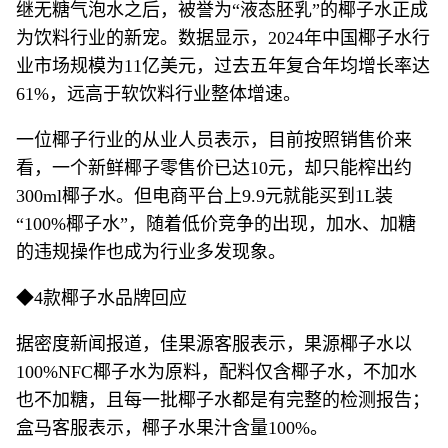
继无糖气泡水之后，被誉为“液态胚乳”的椰子水正成
为饮料行业的新宠。数据显示，2024年中国椰子水行
业市场规模为11亿美元，过去五年复合年均增长率达
61%，远高于软饮料行业整体增速。
一位椰子行业的从业人员表示，目前按照销售价来
看，一个新鲜椰子零售价已达10元，却只能榨出约
300ml椰子水。但电商平台上9.9元就能买到1L装
“100%椰子水”，随着低价竞争的出现，加水、加糖
的违规操作也成为行业多发现象。
◆4款椰子水品牌回应
据密度新闻报道，佳果源客服表示，果源椰子水以
100%NFC椰子水为原料，配料仅含椰子水，不加水
也不加糖，且每一批椰子水都是有完整的检测报告；
盒马客服表示，椰子水果汁含量100%。