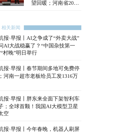
望回暖；河南省2026
年高招体检3月5日开
始
相关新闻
机报·早报丨AI之争成了“外卖大战”
问AI大战稳赢了？“中国杂技第一
”“村晚”明日举行
机报·早报丨春节期间多地可免费停
；河南一超市老板给员工发1316万
机报·早报丨胖东来全面下架智利车
子；全球首颗！我国AI大模型卫星
太空
机报·早报丨今年春晚，机器人刷屏