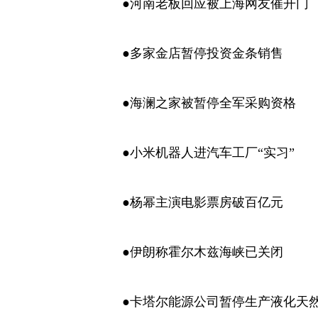
●河南老板回应被上海网友催开门
●多家金店暂停投资金条销售
●海澜之家被暂停全军采购资格
●小米机器人进汽车工厂“实习”
●杨幂主演电影票房破百亿元
●伊朗称霍尔木兹海峡已关闭
●卡塔尔能源公司暂停生产液化天