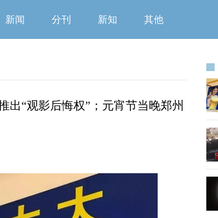
新闻
分刊
新知
其他
推出“观影后悔权”；元宵节当晚郑州