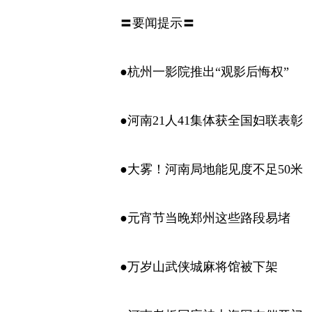
〓要闻提示〓
●杭州一影院推出“观影后悔权”
●河南21人41集体获全国妇联表彰
●大雾！河南局地能见度不足50米
●元宵节当晚郑州这些路段易堵
●万岁山武侠城麻将馆被下架