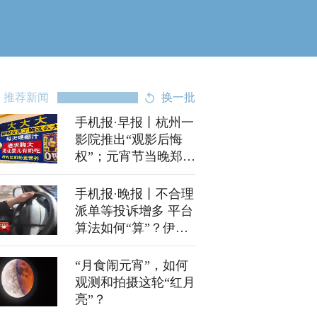
推荐新闻
换一批
手机报·早报丨杭州一
影院推出“观影后悔
权”；元宵节当晚郑州
这些路段易堵
手机报·晚报丨不合理
派单等投诉增多 平台
算法如何“算”？伊朗
用“霍拉姆沙赫
尔-4”导弹发动第十波
“月食闹元宵”，如何
攻势
观测和拍摄这轮“红月
亮”？