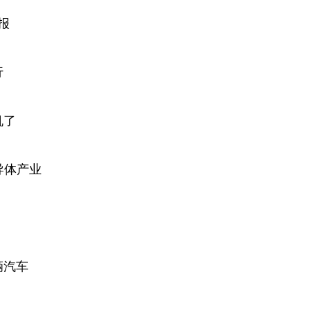
报
行
机了
导体产业
辆汽车