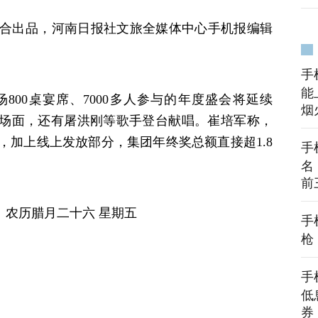
合出品，河南日报社文旅全媒体中心手机报编辑
手
能
800桌宴席、7000多人参与的年度盛会将延续
烟
名场面，还有屠洪刚等歌手登台献唱。崔培军称，
奖，加上线上发放部分，集团年终奖总额直接超1.8
手
名
前
） 农历腊月二十六 星期五
手
枪
手
低
券