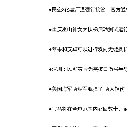
●民企8亿建厂遭强行接管，官方通
●重庆巫山神女大扶梯启动测试运
●苹果和安卓可以进行双向无缝换
●深圳：以AI芯片为突破口做强半
●美国海军两艘军舰撞了 两人轻伤
●宝马将在全球范围内召回数十万