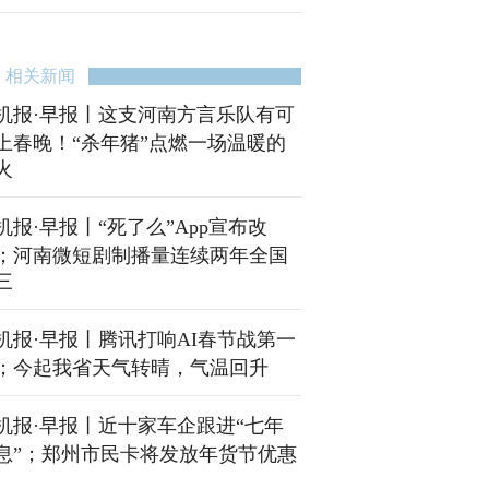
相关新闻
机报·早报丨这支河南方言乐队有可
上春晚！“杀年猪”点燃一场温暖的
火
机报·早报丨“死了么”App宣布改
；河南微短剧制播量连续两年全国
三
机报·早报丨腾讯打响AI春节战第一
；今起我省天气转晴，气温回升
机报·早报丨近十家车企跟进“七年
息”；郑州市民卡将发放年货节优惠