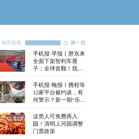
推荐新闻
换一批
手机报·早报丨胖东来
全面下架智利车厘
子；全球首颗！我国
AI大模型卫星上太空
手机报·晚报丨携程等
12家平台被约谈，有
何警示？新一期“乐享
河南”新春消费券来了
这类人可免费再入
园！清明上河园调整
门票政策