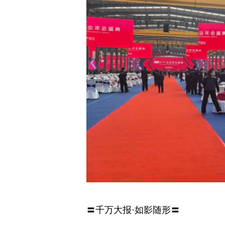
〓千万大报·如影随形〓