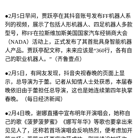
●2月5日早间，贾跃亭在其抖音账号发布FF机器人系
列的视频，展示了包括人形机器人、四足机器人多款
型号，称FF在拉斯维加斯美国国家汽车经销商大会
（NADA）活动上，正式发布了其首批具身智能机器
人产品。贾跃亭配文称，未来应该是“360行，各有自
己的职业机器人。”（齐鲁壹点）
●2月5日，有网友发现，抖音央视春晚的页面上显
示，总导演为于蕾。记者从知情人士处获悉，本届春
晚依旧由于蕾担任总导演，这也是她连续第四年执掌
春晚。（每日经济新闻）
●2月4日晚，谢娜直播中宣布明年开演唱会，她称自
己的歌《菠萝菠萝蜜》《娜写年华》等歌也要拿出来
见见人了，还称若首场演唱会反响热烈，便考虑加开