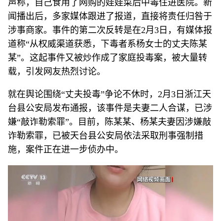
声称，自己食用了网购的娃娃菜后中毒住进医院。新
闻播出后，多家媒体跟进了报道，直接将责任归咎于
涉事商家。事件的第二次反转是在2月3日，有媒体报
道称“从权威渠道获悉，下毒者系杨女士的丈夫陈某
某”。这起事件又被炒作成了家庭投毒案，被大量转
载，引发网友热烈讨论。
就在舆论围绕“丈夫投毒”争论不休时，2月3日浙江天
台县公安局发布通报，该事件是夫妻二人合谋，已涉
嫌“敲诈勒索罪”。目前，陈某某、杨某夫妻因涉嫌敲
诈勒索罪，已被天台县公安局依法采取刑事强制措
施，案件正在进一步侦办中。