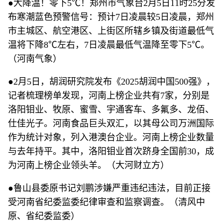
●大降温！零下5℃！郑州市气象台2月5日11时25分发
布寒潮蓝色预警信号：预计7日凌晨较5日凌晨，郑州
市主城区、航空港区、上街区所辖乡镇及街道最低气
温将下降8℃左右，7日凌晨最低气温降至零下5℃。
（河南气象）
●2月5日，胡润研究院发布《2025胡润中国500强》，
记者梳理榜单发现，河南上榜企业共有7家，分别是
洛阳钼业、牧原、蜜雪、宇通客车、多氟多、龙佰、
仕佳光子。河南食品巨头双汇，以其母公司万洲国际
作为统计对象，列入港澳台企业。河南上榜企业数量
与去年持平。其中，洛阳钼业首次跻身全国前30，成
为河南上榜企业领头羊。（大河财立方）
●鲁山县委原书记刘鹏涉嫌严重违纪违法，目前正接
受河南省纪委监委纪律审查和监察调查。（清风中
原、省纪委监委）