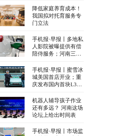
降低家庭养育成本！
我国拟对托育服务专
门立法
手机报·早报丨多地私
人影院被曝提供有偿
陪侍服务；河南三市
公积金业务年末暂停
办理
手机报·早报丨蜜雪冰
城美国首店开业；重
庆发布国内首块L3级
自动驾驶专用正式号
牌
机器人辅导孩子作业
还有多远？ 河南这场
论坛上给出时间表
手机报·早报丨市场监