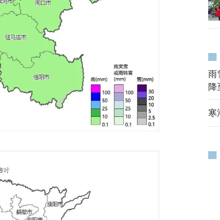
雨
降
寒