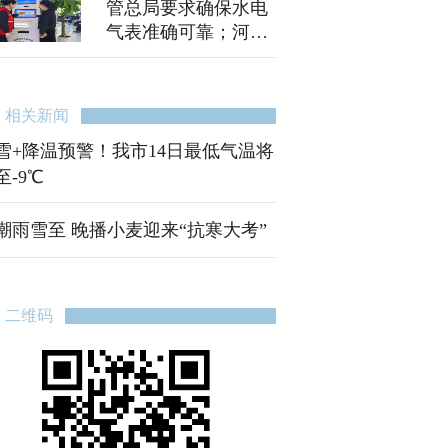
管总局要求确保水电
气表准确可靠；河南
15项措施支持微短剧
产业
相关新闻
雪+降温预警！我市14日最低气温将
至-9℃
潮雨雪至 晚播小麦迎来“抗寒大考”
二维码