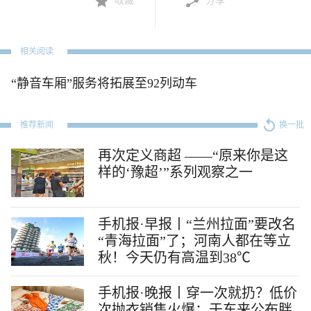
收藏
分享
相关阅读
“静音车厢”服务将拓展至92列动车
推荐新闻
换一批
再次定义商超 ——“原来你是这
样的‘豫超’”系列观察之一
手机报·早报丨“兰州拉面”要改名
“青海拉面”了；河南人都在等立
秋！今天仍有高温到38℃
手机报·晚报丨穿一次就扔？低价
次抛衣销售火爆；于东来公布胖