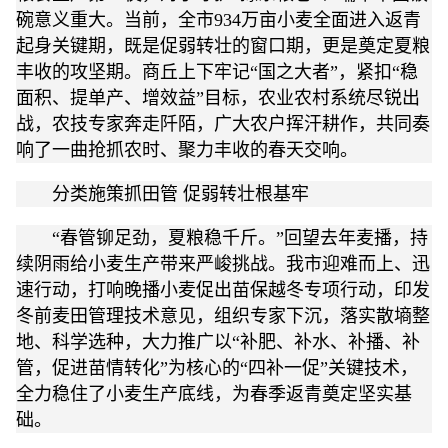
碗意义重大。当前，全市934万亩小麦全面进入返青
起身关键期，既是促弱转壮的窗口期，更是奠定夏粮
丰收的攻坚期。商丘上下牢记“国之大者”，紧扣“稳
面积、提单产、增效益”目标，农业农村系统尽锐出
战，农技专家奔走阡陌，广大农户挥汗耕作，共同奏
响了一曲抢抓农时、聚力丰收的春天交响。
分类施策抓田管 促弱转壮根基牢
“春管铆足劲，夏粮稳千斤。”回望去年麦播，持
续阴雨给小麦生产带来严峻挑战。我市迎难而上、迅
速行动，打响晚播小麦促出苗保越冬专项行动，印发
冬前麦田管理技术意见，组织专家下沉，落实散墒整
地、科学选种，大力推广以“补肥、补水、补播、补
管，促进苗情转化”为核心的“四补一促”关键技术，
全力稳住了小麦生产底线，为春季返青奠定坚实基
础。