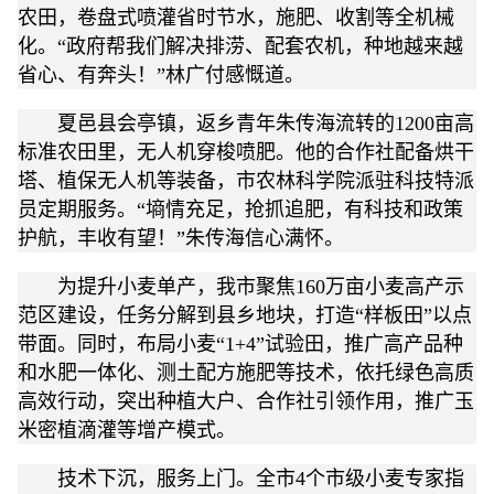
农田，卷盘式喷灌省时节水，施肥、收割等全机械
化。“政府帮我们解决排涝、配套农机，种地越来越
省心、有奔头！”林广付感慨道。
夏邑县会亭镇，返乡青年朱传海流转的1200亩高
标准农田里，无人机穿梭喷肥。他的合作社配备烘干
塔、植保无人机等装备，市农林科学院派驻科技特派
员定期服务。“墒情充足，抢抓追肥，有科技和政策
护航，丰收有望！”朱传海信心满怀。
为提升小麦单产，我市聚焦160万亩小麦高产示
范区建设，任务分解到县乡地块，打造“样板田”以点
带面。同时，布局小麦“1+4”试验田，推广高产品种
和水肥一体化、测土配方施肥等技术，依托绿色高质
高效行动，突出种植大户、合作社引领作用，推广玉
米密植滴灌等增产模式。
技术下沉，服务上门。全市4个市级小麦专家指