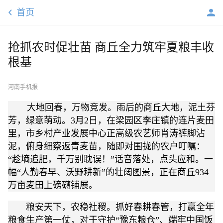
首页
抢抓农时促壮苗 商丘全力筑牢夏粮丰收
根基
河南手机报
大地回春，万物竞发。雨后的商丘大地，泥土芬
芳，绿意萌动。3月2日，在梁园区李庄镇的连片麦田
里，市乡村产业发展中心正高级农艺师肖涛裤脚沾
泥，俯身细察返青麦苗，随即对围拢的农户叮嘱：
“趁墒追肥，千万别耽误！”话音落处，点头应和。一
幅“人勤春早、沃野耕新”的壮阔图景，正在商丘934
万亩麦田上磅礴铺展。
粮安天下，农稳社稷。抓好春耕春管，打赢全年
粮食生产第一仗，对于守护“豫东粮仓”、端牢中国饭