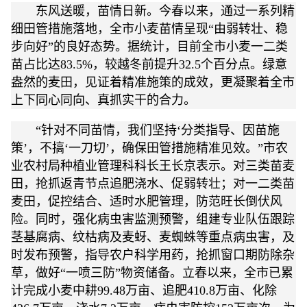
东风送暖，苗情日新。今春以来，通过一系列精
细田管措施落地，全市小麦苗情呈现“由弱转壮、稳
步向好”的良好态势。据统计，目前全市小麦一二类
苗占比达83.5%，较越冬前提升32.5个百分点。绿意
盎然的麦田，见证着精准施策的成效，更凝聚着全市
上下同心同向、真抓实干的合力。
“针对不同苗情，我们坚持‘分类指导、因苗施
策’，不搞‘一刀切’，确保田管措施精准见效。”市农
业农村局种植业管理科科长王长京表示。对三类苗麦
田，抢抓返青节点追肥浇水、促弱转壮；对一二类苗
麦田，促控结合、适时水肥管理，防范旺长倒伏风
险。同时，强化病虫害监测预警，组建专业队伍跟踪
茎基腐病、纹枯病及麦蚜、麦蜘蛛等重点病虫害，及
时发布预警，指导农户科学用药，抢抓窗口期防除杂
草，做好“一喷三防”物资储备。立春以来，全市已累
计完成小麦中耕99.48万亩、追肥410.8万亩、化除