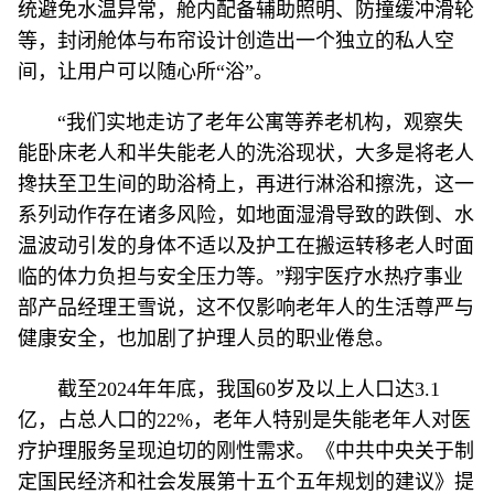
统避免水温异常，舱内配备辅助照明、防撞缓冲滑轮
等，封闭舱体与布帘设计创造出一个独立的私人空
间，让用户可以随心所“浴”。
“我们实地走访了老年公寓等养老机构，观察失
能卧床老人和半失能老人的洗浴现状，大多是将老人
搀扶至卫生间的助浴椅上，再进行淋浴和擦洗，这一
系列动作存在诸多风险，如地面湿滑导致的跌倒、水
温波动引发的身体不适以及护工在搬运转移老人时面
临的体力负担与安全压力等。”翔宇医疗水热疗事业
部产品经理王雪说，这不仅影响老年人的生活尊严与
健康安全，也加剧了护理人员的职业倦怠。
截至2024年年底，我国60岁及以上人口达3.1
亿，占总人口的22%，老年人特别是失能老年人对医
疗护理服务呈现迫切的刚性需求。《中共中央关于制
定国民经济和社会发展第十五个五年规划的建议》提