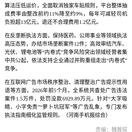
算法压低运价，全面取消独家车贴规则，平台整体抽
成费率由整改前约11%降至约9%，每年可减轻司机
负担超13亿元，退还不合理费用1.2亿元。
在反垄断执法方面，保持医药、公用事业等领域执法
高压态势，办结市场垄断案件12件；高效审结汽车、
光伏、锂电池等“内卷式”竞争风险突出领域经营者集
中共52起，依法支持企业通过并购重组走出“内卷式”
竞争。
在互联网广告市场秩序整治、清理整治广告提示性用
语等方面，2026年前5个月，全系统共查处广告违法
案件1.5万件，处罚没款6929.89万元。针对“大字吸
睛、小字免责”“萝卜坑冠军”等广告乱象，专门发布
执法指南细化监管规则。（河南手机报综合）
责编：魏雅琛