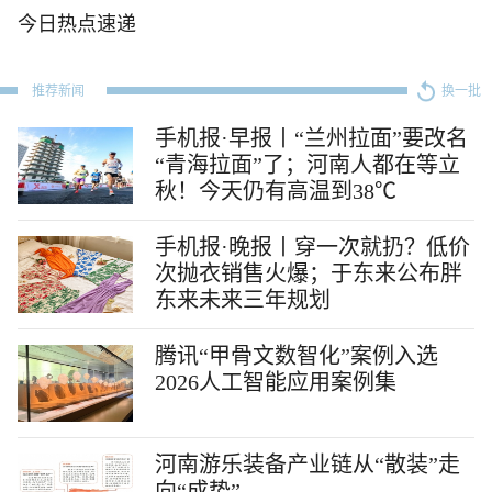
今日热点速递
推荐新闻
换一批
手机报·早报丨“兰州拉面”要改名
“青海拉面”了；河南人都在等立
秋！今天仍有高温到38℃
手机报·晚报丨穿一次就扔？低价
次抛衣销售火爆；于东来公布胖
东来未来三年规划
腾讯“甲骨文数智化”案例入选
2026人工智能应用案例集
河南游乐装备产业链从“散装”走
向“成势”