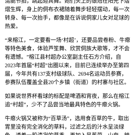
清脆节拍，跳起迎宾舞。她们头上的银冠在阳光下熠
熠生辉，身上的侗布衣裙随着舞步轻轻摆动，每一次
转身、每一次抬手，都像是在诉说侗家儿女对足球的
热爱。
“来榕江，一定要看一场‘村超’，还要品尝卷粉、牛瘪
等特色美食，体验芦笙舞、欣赏侗族大歌等，才不会
有遗憾。”榕江县村超办公室副主任石方介绍，自
2023年首届“村超”出圈以来，目前已连续举办至第四
届，今年共有137支村级球队、2694名运动员参赛，
参赛队伍覆盖全县20个乡镇（街道）的村寨与社区。
如果说世界杯看球的标配是啤酒和宵夜，那么在榕江
追“村超”，少不了品尝当地最具特色的牛瘪火锅。
牛瘪火锅又被称为“百草汤”，选用食百草的牛，取出
胃里没有完全消化的草料，过滤之后的汁水呈淡绿