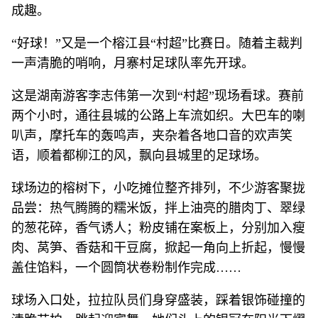
成趣。
“好球！”又是一个榕江县“村超”比赛日。随着主裁判
一声清脆的哨响，月寨村足球队率先开球。
这是湖南游客李志伟第一次到“村超”现场看球。赛前
两个小时，通往县城的公路上车流如织。大巴车的喇
叭声，摩托车的轰鸣声，夹杂着各地口音的欢声笑
语，顺着都柳江的风，飘向县城里的足球场。
球场边的榕树下，小吃摊位整齐排列，不少游客聚拢
品尝：热气腾腾的糯米饭，拌上油亮的腊肉丁、翠绿
的葱花碎，香气诱人；粉皮铺在案板上，分别加入瘦
肉、莴笋、香菇和干豆腐，掀起一角向上折起，慢慢
盖住馅料，一个圆筒状卷粉制作完成……
球场入口处，拉拉队员们身穿盛装，踩着银饰碰撞的