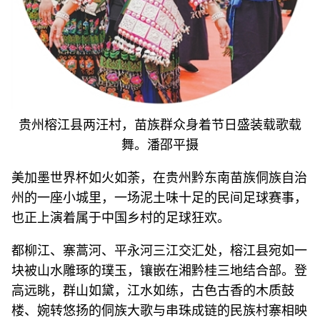
贵州榕江县两汪村，苗族群众身着节日盛装载歌载
舞。潘邵平摄
美加墨世界杯如火如荼，在贵州黔东南苗族侗族自治
州的一座小城里，一场泥土味十足的民间足球赛事，
也正上演着属于中国乡村的足球狂欢。
都柳江、寨蒿河、平永河三江交汇处，榕江县宛如一
块被山水雕琢的璞玉，镶嵌在湘黔桂三地结合部。登
高远眺，群山如黛，江水如练，古色古香的木质鼓
楼、婉转悠扬的侗族大歌与串珠成链的民族村寨相映