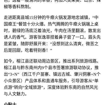
色，透着一股清冽的草香，再加入吴茱萸、山奈、辣
椒等香料熬制。
走进距离县城15分钟的牛瘪火锅发源地忠诚镇，“中
国瘪王”餐馆十分火爆。热气腾腾的牛瘪火锅端上桌
时，碧绿的汤底泛着油光，牛肉在汤里翻滚，散发出
诱人的香气。游客张逸菲捏着鼻子尝了一口，眉头先
是紧皱，随即舒展开来：“没想到这么清爽，微苦之
后是回甜，吃着特别香！”
如今，榕江县还联动周边景区，推出系列旅游线路。
榕江县与黔东南州内9个县市签署旅游联动协议，推
出“3+N”（西江千户苗寨、镇远古城、肇兴侗寨+N个
小众景区）产品体系和直通车服务，引导游客从“单
点游”转向“全域旅游”，深度体验黔东南的自然风光
与人文魅力。
小贴士