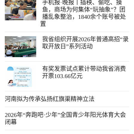
手机报·晚报丨插秧、偷吃、摸
鱼，商场为何集体“玩抽象”？团
播乱象整治，1840余个账号被处
置
我省组织开展2026年普通高招“录
取开放日”系列活动
有奖发票试点累计带动我省消费
开票103.66亿元
河南拟为传承弘扬红旗渠精神立法
2026年“奔跑吧·少年”全国青少年阳光体育大会
闭幕