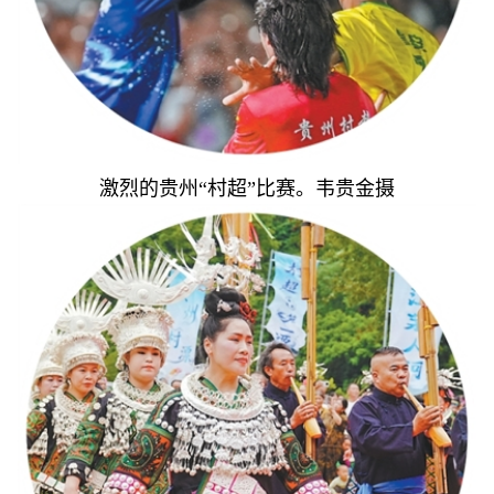
激烈的贵州“村超”比赛。韦贵金摄