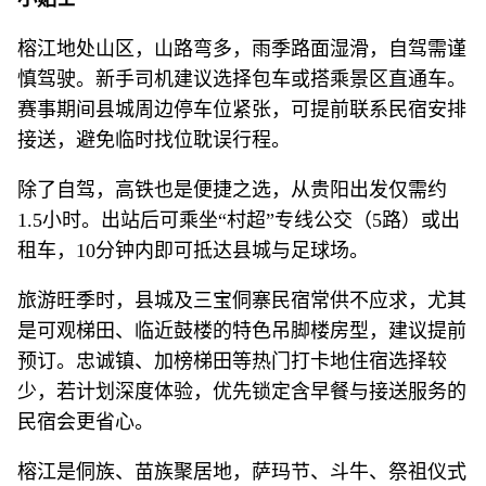
榕江地处山区，山路弯多，雨季路面湿滑，自驾需谨
慎驾驶。新手司机建议选择包车或搭乘景区直通车。
赛事期间县城周边停车位紧张，可提前联系民宿安排
接送，避免临时找位耽误行程。
除了自驾，高铁也是便捷之选，从贵阳出发仅需约
1.5小时。出站后可乘坐“村超”专线公交（5路）或出
租车，10分钟内即可抵达县城与足球场。
旅游旺季时，县城及三宝侗寨民宿常供不应求，尤其
是可观梯田、临近鼓楼的特色吊脚楼房型，建议提前
预订。忠诚镇、加榜梯田等热门打卡地住宿选择较
少，若计划深度体验，优先锁定含早餐与接送服务的
民宿会更省心。
榕江是侗族、苗族聚居地，萨玛节、斗牛、祭祖仪式