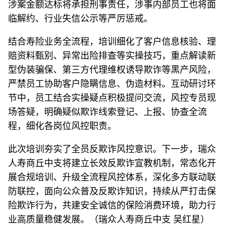
涉案金额达标将承担刑事责任，涉事内部员工也将面
临解约、行业失信公示等严厉惩戒。
结合寿险业务全流程，培训细化了客户信息核验、理
赔资料甄别、异常出险排查等实操技巧，重点解读新
型伪装骗保、第三方代理维权诱导欺诈等黑产风险，
严禁员工协助客户隐瞒信息、伪造材料。互动研讨环
节中，员工结合实操疑点积极提问交流，风控专员现
场答疑，明确疑似欺诈线索登记、上报、协查全流
程，细化各岗位风控职责。
此次培训夯实了全员反欺诈风控意识。下一步，瑞众
人寿商丘中支将建立长效反欺诈宣教机制，常态化开
展合规培训、升级全流程风控体系，深化多方联动联
防联控，面向公众普及反欺诈知识，持续从严打击保
险欺诈行为，共建安全诚信的保险消费环境，助力行
业高质量稳健发展。（
瑞众人寿商丘中支 吴红星
）