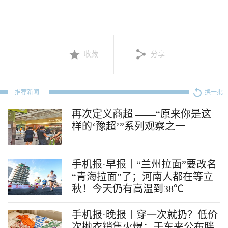
收藏
分享
推荐新闻
换一批
再次定义商超 ——“原来你是这
样的‘豫超’”系列观察之一
手机报·早报丨“兰州拉面”要改名
“青海拉面”了；河南人都在等立
秋！今天仍有高温到38℃
手机报·晚报丨穿一次就扔？低价
次抛衣销售火爆；于东来公布胖