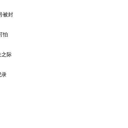
号被封
可怕
关之际
纪录