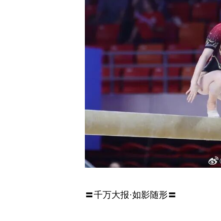
〓千万大报·如影随形〓