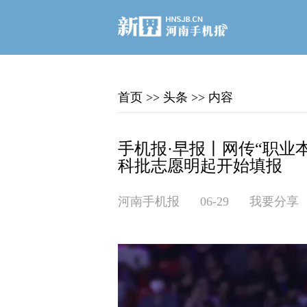
首页
>>
头条
>>
内容
手机报·早报丨网传“职业
科批志愿明起开始填报
河南手机报
06-29
我要分享