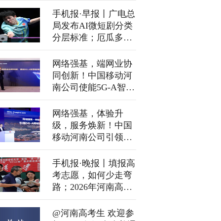
手机报·早报丨广电总
局发布AI微短剧分类
分层标准；厄瓜多尔
击败德国 科特迪瓦胜
库拉索
网络强基，端网业协
同创新！中国移动河
南公司使能5G-A智营
新篇章
网络强基，体验升
级，服务焕新！中国
移动河南公司引领
5G-A网络重构价值新
范式
手机报·晚报丨填报高
考志愿，如何少走弯
路；2026年河南高考
一分一段表公布：本
科上线452728人
@河南高考生 欢迎参