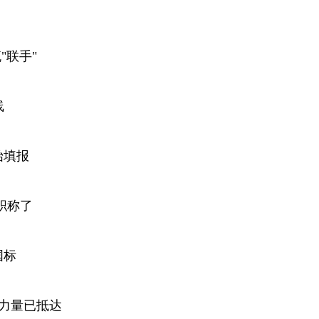
"联手"
线
始填报
职称了
国标
援力量已抵达