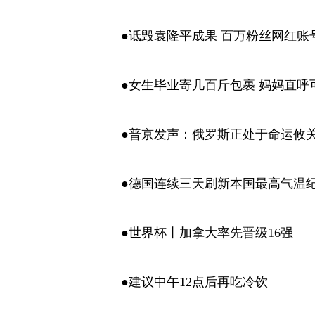
●诋毁袁隆平成果 百万粉丝网红账
●女生毕业寄几百斤包裹 妈妈直呼
●普京发声：俄罗斯正处于命运攸
●德国连续三天刷新本国最高气温
●世界杯丨加拿大率先晋级16强
●建议中午12点后再吃冷饮