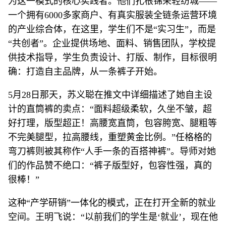
为这一模式的核心实践者。他们扎根锦荣轻纺城——
一个拥有6000多家商户、有真实服装全链条运营环境
的产业综合体，在这里，学生们不是“实习生”，而是
“共创者”。企业提供场地、面料、销售团队，学校提
供技术指导，学生负责设计、打版、制作，目标很明
确：打造自主品牌，从一条裤子开始。
5月28日那天，苏义聪在推文中详细描述了她自主设
计的直筒裤的卖点：“面料超级柔软，久坐不皱，超
好打理，版型超正！高腰宽直筒，包容胯宽、腿粗等
不完美腿型，拉高腰线，重塑黄金比例。”任格格的
弯刀裤则被其称作“人手一条的百搭神裤”。导师对她
们的作品赞不绝口：“裤子版型好，包容性强，真的
很棒！”
这种“产学研销”一体化的模式，正在打开全新的就业
空间。王明飞说：“以前我们的学生是‘就业’，现在他