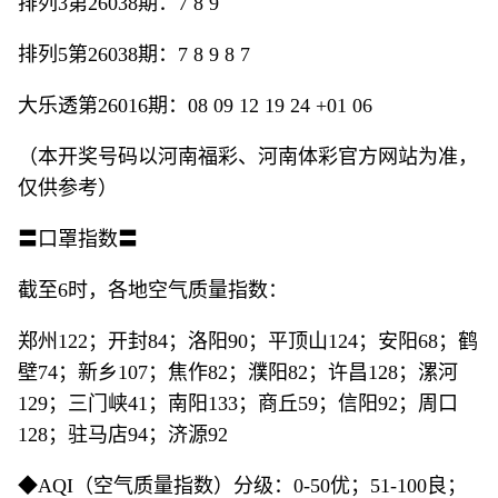
排列3第26038期：7 8 9
排列5第26038期：7 8 9 8 7
大乐透第26016期：08 09 12 19 24 +01 06
（本开奖号码以河南福彩、河南体彩官方网站为准，
仅供参考）
〓口罩指数〓
截至6时，各地空气质量指数：
郑州122；开封84；洛阳90；平顶山124；安阳68；鹤
壁74；新乡107；焦作82；濮阳82；许昌128；漯河
129；三门峡41；南阳133；商丘59；信阳92；周口
128；驻马店94；济源92
◆AQI（空气质量指数）分级：0-50优；51-100良；