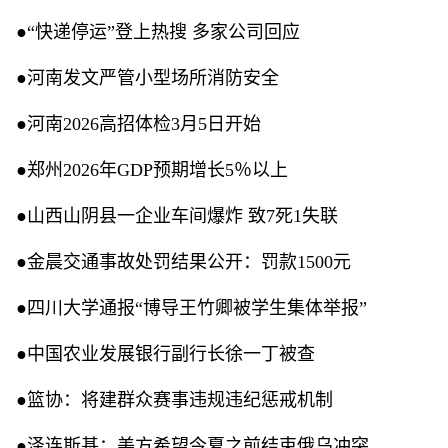
●“快递停运”登上热搜 多家公司回应
●河南发文严管小型场所消防安全
●河南2026高招体检3月5日开始
●郑州2026年GDP预期增长5％以上
●山西山阴县一企业车间爆炸 致7死1失联
●金晨交通事故处罚结果公开：罚款1500元
●四川大学通报“博导王竹卿被学生集体举报”
●中国农业发展银行副行长徐一丁被查
●篮协：将建群众赛事违规违纪惩戒机制
●泽连斯基：美方希望今夏之前结束俄乌冲突