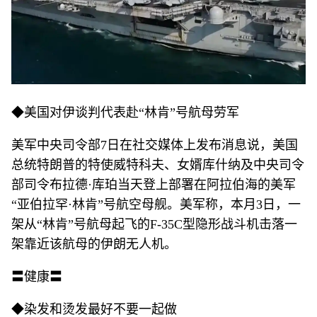
◆美国对伊谈判代表赴“林肯”号航母劳军
美军中央司令部7日在社交媒体上发布消息说，美国
总统特朗普的特使威特科夫、女婿库什纳及中央司令
部司令布拉德·库珀当天登上部署在阿拉伯海的美军
“亚伯拉罕·林肯”号航空母舰。美军称，本月3日，一
架从“林肯”号航母起飞的F-35C型隐形战斗机击落一
架靠近该航母的伊朗无人机。
〓健康〓
◆染发和烫发最好不要一起做