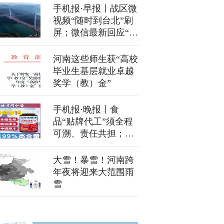
手机报·早报丨战区微
视频“随时到台北”刷
屏；微信最新回应“占
储存空间”问题
河南这些师生获“高校
毕业生基层就业卓越
奖学（教）金”
手机报·晚报丨食
品“贴牌代工”须全程
可溯、责任共担；30
日夜至31日，河南将
迎大范围雨雪
大雪！暴雪！河南跨
年夜将迎来大范围雨
雪