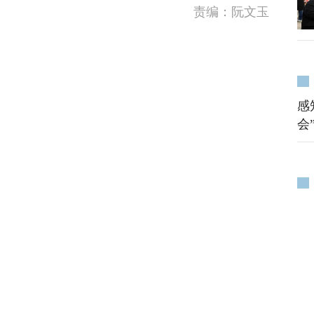
责编：阮文玉
感
会