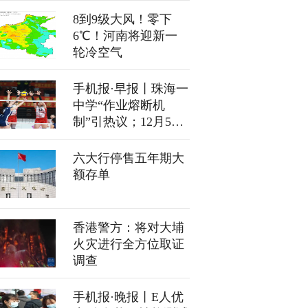
降温
8到9级大风！零下
6℃！河南将迎新一
轮冷空气
手机报·早报丨珠海一
中学“作业熔断机
制”引热议；12月5日
起国内航线燃油附加
费上调
六大行停售五年期大
额存单
香港警方：将对大埔
火灾进行全方位取证
调查
手机报·晚报丨E人优