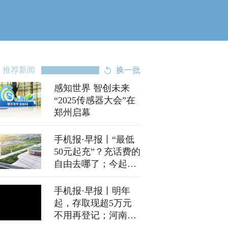
推荐新闻
换一批
感知世界 智创未来
“2025传感器大会”在
郑州启幕
手机报·早报丨“最低
50元起充”？充话费的
自由去哪了；今起三
个月云台山门票半价
手机报·早报丨明年
起，存取现超5万元
不用再登记；河南多
地将上演“俯冲式”大