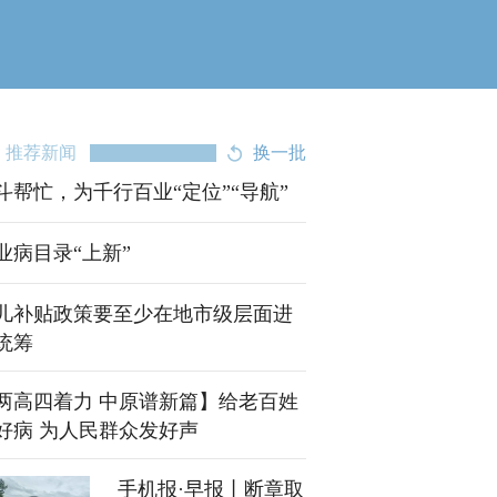
推荐新闻
换一批
斗帮忙，为千行百业“定位”“导航”
业病目录“上新”
儿补贴政策要至少在地市级层面进
统筹
【两高四着力 中原谱新篇】给老百姓
好病 为人民群众发好声
手机报·早报丨断章取