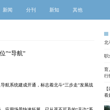
新闻
分刊
新知
其他
北
”“导航”
职
育
行
卫星导航系统建成开通，标志着北斗“三步走”发展战
​
看
，应用场景快速拓展，已从遥不可及的“天边”系