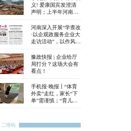
义! 爱康国宾发澄清
声明；上半年河南车
市：比亚迪卫冕
河南深入开展“学查改
·以企观政服务企业大
走访活动”，以作风焕
新引领发展之变（锲
而不舍落实中央八项
豫政快报 | 企业给厅
规定精神）
局打分？这场大会有
看点！
手机报·晚报丨“体育
外卖”走红，家长“下
单”需谨慎；“育儿补
贴补助资金”今年初步
安排预算900亿元左
右
二维码