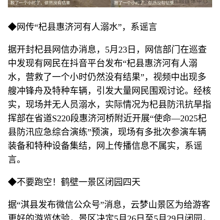
◆网传“杞县惠济河有人溺水”，系谣言
据开封杞县网信办消息，5月23日，网信部门在巡查
中发现有网民在抖音平台发布“杞县惠济河有人溺
水，营救了一个小时仍然没有结果”，视频中出现多
艘冲锋舟及特种车辆，引发大量网民围观讨论。经核
实，现场并无人员溺水，实际情况为杞县防汛抗旱指
挥部在省道S220段惠济河桥附近开展“使命—2025杞
县防汛应急综合演练”预演，现场有多批次参演车辆
装备和特种设备集结，网上传播信息不属实，系谣
言。
◆不要跑空！鹤壁一景区闭园四天
据“淇县发布微信公众号”消息，云梦山景区为给游客
更好的游览体验，景区决定5月26日至5月29日闭园，