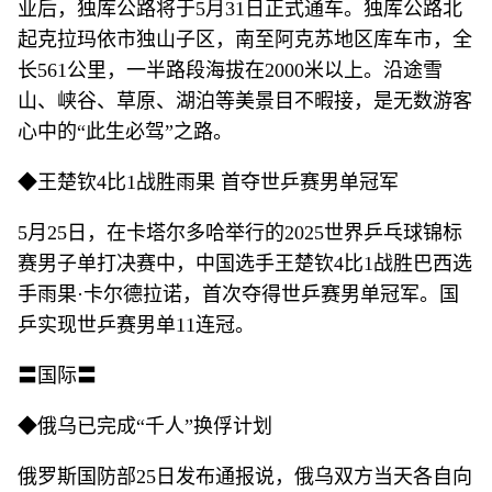
业后，独库公路将于5月31日正式通车。独库公路北
起克拉玛依市独山子区，南至阿克苏地区库车市，全
长561公里，一半路段海拔在2000米以上。沿途雪
山、峡谷、草原、湖泊等美景目不暇接，是无数游客
心中的“此生必驾”之路。
◆王楚钦4比1战胜雨果 首夺世乒赛男单冠军
5月25日，在卡塔尔多哈举行的2025世界乒乓球锦标
赛男子单打决赛中，中国选手王楚钦4比1战胜巴西选
手雨果·卡尔德拉诺，首次夺得世乒赛男单冠军。国
乒实现世乒赛男单11连冠。
〓国际〓
◆俄乌已完成“千人”换俘计划
俄罗斯国防部25日发布通报说，俄乌双方当天各自向