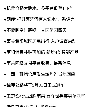
●机票价格大跳水，多平台低至1.3折
●网传“杞县惠济河有人溺水”，系谣言
●不要跑空！鹤壁一景区闭园四天
●事关濮阳城区居民出行 入户调查启动
●南阳消费补贴再加码 新增4类智能产品
●事关网络交易平台收费，最新消息
●广西一鞭炮仓库发生爆炸？当地回应
●独库公路将于5月31日正式通车
●王楚钦4比1战胜雨果 首夺世乒赛男单冠军