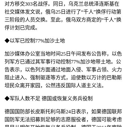
对方移交303名战俘。同日，乌克兰总统泽连斯基在
社交媒体发文说，俄乌25日进行了“千人”换俘行动第
三阶段的人员交换。至此，俄乌双方商定的“千人”换
俘计划已完成。
◆以军已控制77%加沙土地
加沙媒体办公室当地时间25日午间发布公告称，以色
列军方已通过其军事行动控制77%加沙地带土地。公
告表示，以色列方面通过地面入侵、军事占领、火力
阻止进入、强制驱逐等方式，迫使数以万计的巴勒斯
坦民众离开家园，公然违反国际人道主义法。
◆军队人数不足 德国或恢复义务兵役制
德国国防部长皮斯托利乌斯24日表示，如果德国联邦
国防军无法招募到足够的志愿服役者，德国可能考虑