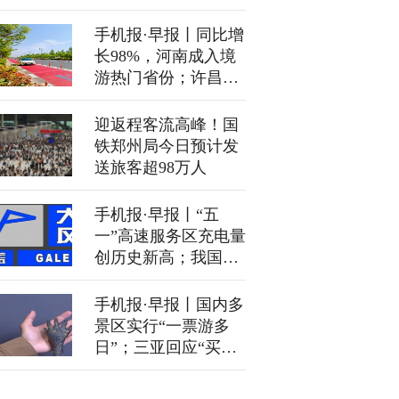
手机报·早报丨同比增
长98%，河南成入境
游热门省份；许昌市
场监管部门：胖东来
玉石合规
迎返程客流高峰！国
铁郑州局今日预计发
送旅客超98万人
手机报·早报丨“五
一”高速服务区充电量
创历史新高；我国启
动海洋伏季休渔专项
执法行动
手机报·早报丨国内多
景区实行“一票游多
日”；三亚回应“买水
果9斤变6斤”：反映属
实