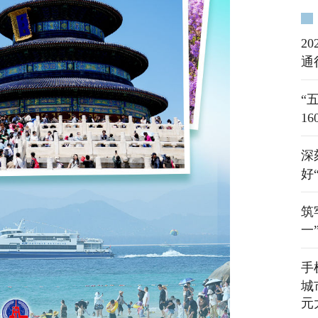
2
通
“
16
深
好
筑
一
手
城
元