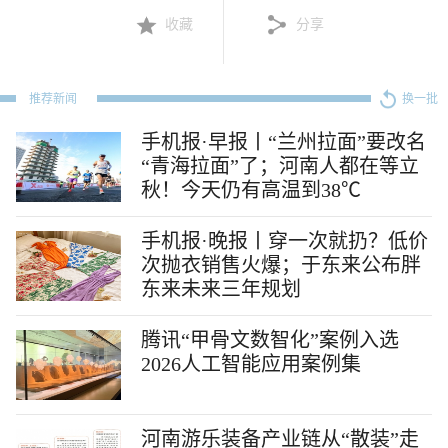
收藏
分享
推荐新闻
换一批
手机报·早报丨“兰州拉面”要改名
“青海拉面”了；河南人都在等立
秋！今天仍有高温到38℃
手机报·晚报丨穿一次就扔？低价
次抛衣销售火爆；于东来公布胖
东来未来三年规划
腾讯“甲骨文数智化”案例入选
2026人工智能应用案例集
河南游乐装备产业链从“散装”走