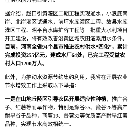
在供水能力明显提升。
据介绍，赵口引黄灌区二期工程实现通水，小浪底南
岸、北岸灌区试通水，前坪水库灌区工程、故县水库
灌区工程、昭平台水库扩容工程等一批重大水利项目
开工建设，将有效改善沿黄区域农田灌溉用水条件。
目前，河南全省94个县市推进农村供水“四化”，累计
完成投资255亿元，建成水厂64处，已完工程受益农
村人口1200万人。
此外，为推动水资源节约集约利用，我省在开展农业
节水增效工作上采取以下举措：
一是在山地丘陵区引导农民开展适应性种植
，推广谷
子、红薯等耐旱作物，特别是豫谷35、豫谷28等高产
耐旱谷子品种，商薯19、普薯32等优质高产耐旱红薯
品种，实现节水高效相统一。