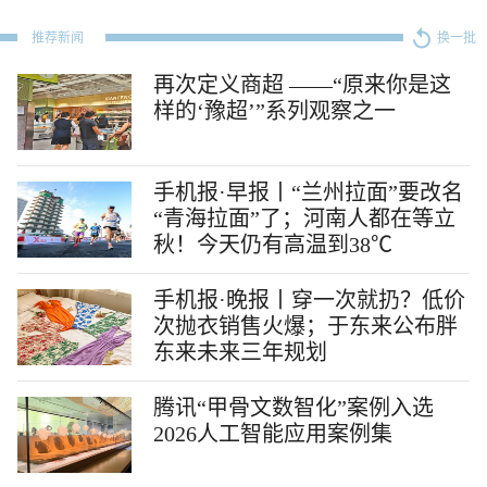
推荐新闻
换一批
再次定义商超 ——“原来你是这
样的‘豫超’”系列观察之一
手机报·早报丨“兰州拉面”要改名
“青海拉面”了；河南人都在等立
秋！今天仍有高温到38℃
手机报·晚报丨穿一次就扔？低价
次抛衣销售火爆；于东来公布胖
东来未来三年规划
腾讯“甲骨文数智化”案例入选
2026人工智能应用案例集