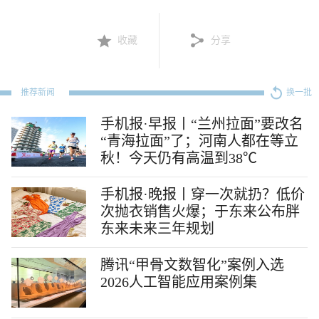
收藏
分享
推荐新闻
换一批
手机报·早报丨“兰州拉面”要改名
“青海拉面”了；河南人都在等立
秋！今天仍有高温到38℃
手机报·晚报丨穿一次就扔？低价
次抛衣销售火爆；于东来公布胖
东来未来三年规划
腾讯“甲骨文数智化”案例入选
2026人工智能应用案例集