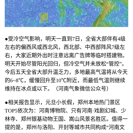
●受冷空气影响，明天一直到7日，全省大部伴有4级
左右的偏西风或西北风，西北部、中西部阵风7级左
右，大家近期外出时注意远离广告牌等临时搭建物。
明天开始尽管阳光回归，但冷空气并未放松“管控”。
今后五天全省大部升温乏力，多地最高气温将从今天
的6~8℃，缓慢回升至10℃附近，而最低气温则继续
维持在冰点或以下。（河南气象微信公众号）
●相关报告显示，元旦小长假，郑州本地热门景区
TOP5依次为：河南博物院、只有河南·戏剧幻城、少
林寺、郑州银基动物王国、嵩山风景名胜区。值得一
提的是，郑州与洛阳、开封等城市共同构成“河南文