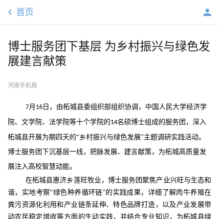
首页
博士服务团下基层 为乡村振兴与绿色发
展建言献策
河南手机报
月
日，由柘城县委组织部组织协调，中国人民大学经济学
7
16
院、文学院、法学院等十个学院的
名硕博士组成的服务团，深入
14
柘城县开展为期四天的“乡村振兴与绿色发展”主题调研实践活动。
博士服务团下沉基层一线，把脉发展、建言献策，为柘城高质量发
展注入高校智慧动能。
在柘城县惠济乡莲旺牧业，博士服务团聚焦产业兴旺与生态和
谐，实地考察“绿色种养循环链”的实践成果，详细了解肉牛养殖在
粪污资源化利用和产业链条延伸、特色品牌打造，以及产业发展带
动农民稳定增收等方面的生动实践，并结合专业知识，为柘城县绿