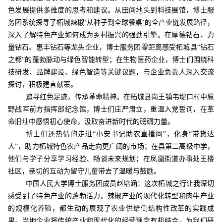
色发展提供多维度的思考和建议。从田间地头到科技展馆，博士服
务团系统探寻了柘城辣椒‘从种子到全球餐桌’的全产业链发展路径，
深入了解特色产业如何成为乡村振兴的强劲引擎。在厚德钻石、力
量钻石、惠丰钻石等龙头企业，博士服务团零距离感受柘城县“钻石
之都”的蓬勃脉动与绿色智能转型；在生物医药企业，博士们围绕科
技研发、品牌建设、绿色智造等关键议题，与企业负责人深入交流
探讨，积极建言献策。
追寻红色足迹，传承革命精神。在柘城县岗王镇韦堤口村中原
野战军前方指挥部纪念馆，博士们庄严肃立，重温入党誓词，在革
命旧址中感悟初心使命，汲取奋进新时代的磅礴力量。
博士们还热情的走进“小安书记助农直播间”，化身“带货达
人”，助力柘城特色农产品走向更广阔的市场；在县第二高级中学，
他们与学子分享学习经验、畅谈未来规划；在凤凰街道办事处王楼
社区，亲切的互动为留守儿童带去了温暖与鼓励。
中国人民大学博士服务团成员赵培涵：这次柘城之行让我深切
感受到了特色产业的蓬勃活力。辣椒产业的现代化转型和肉牛产业
的规模化养殖，都生动的展现了农业供给侧结构性改革的实践成
果。当地企业将传统产业和现代化的经营理念有机结合，为我们研