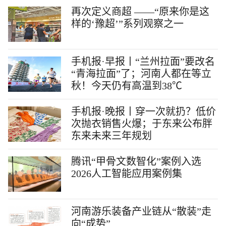
再次定义商超 ——“原来你是这
样的‘豫超’”系列观察之一
手机报·早报丨“兰州拉面”要改名
“青海拉面”了；河南人都在等立
秋！今天仍有高温到38℃
手机报·晚报丨穿一次就扔？低价
次抛衣销售火爆；于东来公布胖
东来未来三年规划
腾讯“甲骨文数智化”案例入选
2026人工智能应用案例集
河南游乐装备产业链从“散装”走
向“成势”