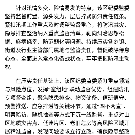
针对汛情多变、险情易发的特点，该区纪委监委
坚持监督前置、源头发力，层层拧紧防汛责任链条。
紧扣汛期工作重点及时调整监督重心，将防汛减灾、
隐患排查整治纳入重点监督清单，靶向纠治思想松
懈、麻痹侥幸、防范弱化等问题。持续压实各乡镇、
街道及行业主管部门属地与监管责任，督促破除倦怠
心态，全面进入常态化备战状态，牢牢把握防汛主动
权。
在压实责任基础上，该区纪委监委紧盯重点领域
与风险点位，发挥“室组地”联动监督优势，组建防汛
专项督查组，聚焦隐患排查、物资储备、值班值守、
预警推送、应急排涝等关键环节，通过“四不两直”、
明察暗访、随机抽查等方式下沉一线监督。重点对山
区地质灾害点、低洼片区、老旧危房等高风险区域开
展精准监督，发现问题要求立行立改，确保隐患整改