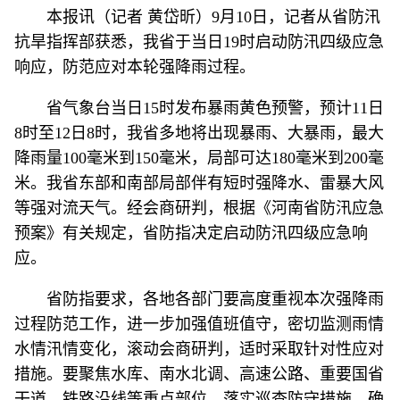
本报讯（记者 黄岱昕）9月10日，记者从省防汛
抗旱指挥部获悉，我省于当日19时启动防汛四级应急
响应，防范应对本轮强降雨过程。
省气象台当日15时发布暴雨黄色预警，预计11日
8时至12日8时，我省多地将出现暴雨、大暴雨，最大
降雨量100毫米到150毫米，局部可达180毫米到200毫
米。我省东部和南部局部伴有短时强降水、雷暴大风
等强对流天气。经会商研判，根据《河南省防汛应急
预案》有关规定，省防指决定启动防汛四级应急响
应。
省防指要求，各地各部门要高度重视本次强降雨
过程防范工作，进一步加强值班值守，密切监测雨情
水情汛情变化，滚动会商研判，适时采取针对性应对
措施。要聚焦水库、南水北调、高速公路、重要国省
干道、铁路沿线等重点部位，落实巡查防守措施，确