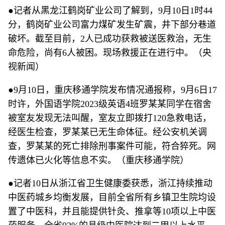
●记者从黑龙江鹤岗矿业公司了解到，9月10日1时44
分，鹤岗矿业公司富力煤矿发生矿震，井下部分巷道
破坏。截至目前，2人已成功获救被送医救治，无生
命危险，尚有6人被困。现场救援正在进行中。（央
视新闻）
●9月10日，重庆移通学院发布情况通报称，9月6日17
时许，外国语学院2023级英语4班罗某某同学在宿舍
被室友发现无法叫醒，室友立即拨打120急救电话，
经医生检查，罗某某已无生命体征。经公安机关调
查，罗某某的死亡排除刑事案件可能，符合猝死。网
传遗体已火化等信息不实。（重庆移通学院）
●记者10日从浙江省卫生健康委获悉，浙江持续推动
中医药城乡均衡发展，目前全省所有乡镇卫生院均设
置了中医科，并且能提供针灸、推拿等10项以上中医