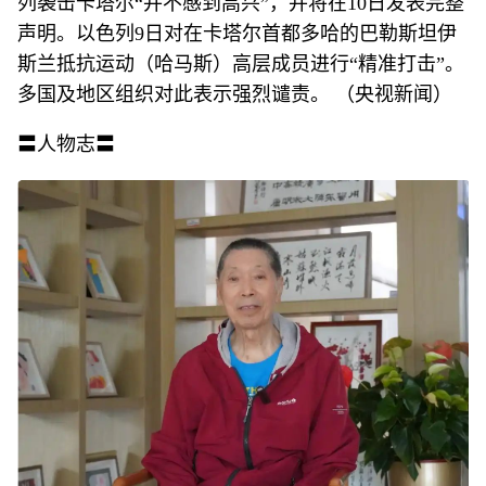
列袭击卡塔尔“并不感到高兴”，并将在10日发表完整
声明。以色列9日对在卡塔尔首都多哈的巴勒斯坦伊
斯兰抵抗运动（哈马斯）高层成员进行“精准打击”。
多国及地区组织对此表示强烈谴责。 （央视新闻）
〓人物志〓