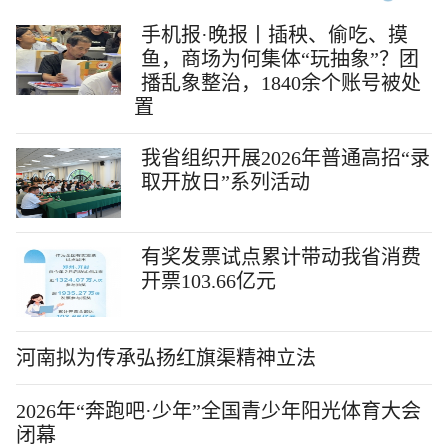
手机报·晚报丨插秧、偷吃、摸
鱼，商场为何集体“玩抽象”？团
播乱象整治，1840余个账号被处
置
我省组织开展2026年普通高招“录
取开放日”系列活动
有奖发票试点累计带动我省消费
开票103.66亿元
河南拟为传承弘扬红旗渠精神立法
2026年“奔跑吧·少年”全国青少年阳光体育大会
闭幕