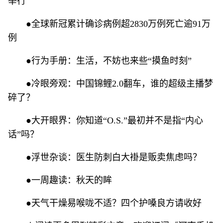
举行
●全球新冠累计确诊病例超2830万例死亡逾91万
例
●行为手册：生活，不妨也来些“摸鱼时刻”
●冷眼旁观：中国锦鲤2.0翻车，谁的超级主播梦
碎了？
●大开眼界：你知道“O.S.”最初并不是指“内心
话”吗？
●浮世杂谈：医生防刺白大褂是贩卖焦虑吗？
●一周趣读：秋天的眸
●天气干燥易喉咙不适？四个护嗓良方请收好