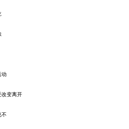
吃
烛
运动
改变离开
说不