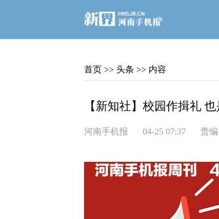
首页
>>
头条
>>
内容
【新知社】校园作揖礼 也
河南手机报
04-25 07:37
责编