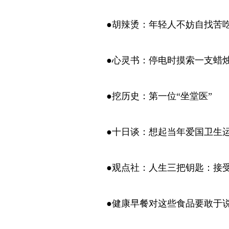
●胡辣烫：年轻人不妨自找苦
●心灵书：停电时摸索一支蜡
●挖历史：第一位“坐堂医”
●十日谈：想起当年爱国卫生
●观点社：人生三把钥匙：接受
●健康早餐对这些食品要敢于