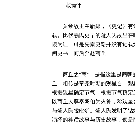
□杨青平
黄帝故里在新郑，《史记》有记
载。比伏羲氏更早的燧人氏故里在
陵为证，可是先秦史籍并没有记载
阅史书，而后奔赴商丘……
商丘之“商”，是指这里是商朝的
丘，相传是帝尧时期的观星台。观
根据观星确定节气，根据节气确定
以商丘人尊奉阏伯为火神，称观星
与燧人氏陵毗邻。燧人氏发明了钻
演绎的神话故事与历史故事，便是