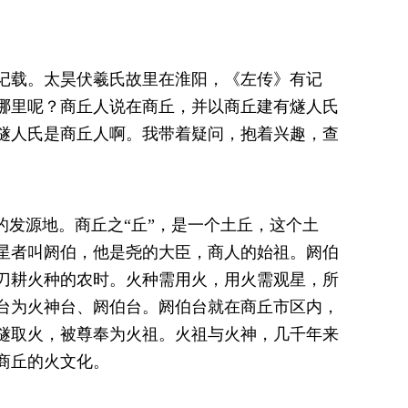
载。太昊伏羲氏故里在淮阳，《左传》有记
哪里呢？商丘人说在商丘，并以商丘建有燧人氏
燧人氏是商丘人啊。我带着疑问，抱着兴趣，查
发源地。商丘之“丘”，是一个土丘，这个土
星者叫阏伯，他是尧的大臣，商人的始祖。阏伯
刀耕火种的农时。火种需用火，用火需观星，所
台为火神台、阏伯台。阏伯台就在商丘市区内，
燧取火，被尊奉为火祖。火祖与火神，几千年来
商丘的火文化。