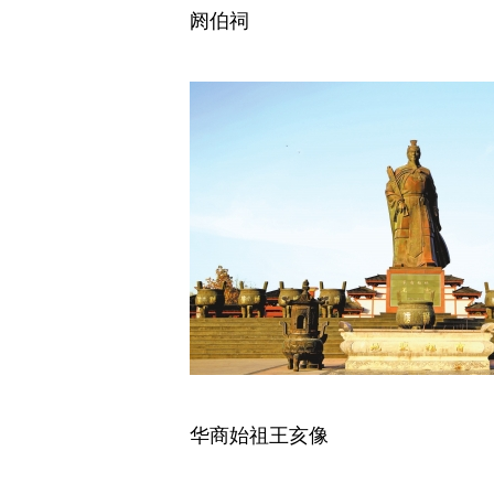
阏伯祠
华商始祖王亥像