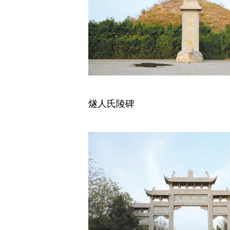
燧人氏陵碑