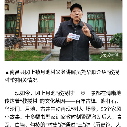
▲南昌县冈上镇月池村义务讲解员熊华顺介绍“教授
村”的相关情况。
现如今，冈上月池“教授村”一步一景都在清晰地
传达着“教授村”的文化基因——百年古樟、旗杆石、
乌沙门、月池、古井生动再现“树人”场景，55个家风
小故事、十多幅书型家训家教时刻警醒激励后人，青
瓦、白墙、勾棱的“村史馆”通过“三馆”（历史馆、人