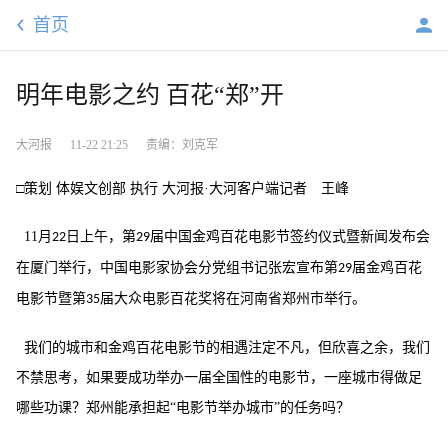
首页
明年电影之约 百花“郑”开
大河报
11-22 21:25
责编：刘克军
□策划 体娱文创部
执行
大河报
·大河客户端记者 王峰
11
月
日上午，第
届中国金鸡百花电影节签约仪式暨新闻发布会
22
29
在厦门举行，中国电影家协会分党组书记张宏宣布第
届金鸡百花
29
电影节暨第
届大众电影百花奖将在河南省郑州市举行。
35
我们的城市和金鸡百花电影节的相遇注定不凡，但欣喜之余，我们
不禁思考，如果要成功举办一届全国性的电影节，一座城市得做足
哪些功课？郑州能承担起
“电影节举办城市”的任务吗？