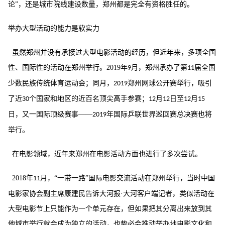
论”，还是城市院线建设数量，郑州都是完全有资格胜任的。
举办大型活动的能力是软实力
虽然郑州并没有承接过大型电影活动的经历，但近年来，多项全国
性、国际性的活动在郑州举行。
2019
年
月，郑州承办了第
届全国
9
11
少数民族传统体育运动会；同月，
郑州网球公开赛举行，吸引
2019
了近
个国家和地区的近百名顶尖高手参赛；
月
日至
月
30
12
12
12
15
日，又一国际顶级赛事——
年国际乒联世界巡回赛总决赛也将
2019
举行。
在电影领域，近年来郑州在电影活动方面也进行了多次尝试。
2018
年
月，“一带一路”国际电影交流活动在郑州举行，当时中国
11
电影家协会副主席康建民告诉大河报·大河客户端记者，类似活动在
大型电影节上只能作为一个单元存在，但如果把其分离出来放到其
他城市举行就会成为独立的活动，也势必会推动举办地电影文化和