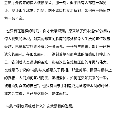
意影厅外传来的恼人装修噪音。那一刻，似乎所有人都在一起见
证，见证那个冰冷、粗暴、烟不离口的女走私犯，如何在一瞬间成
为一名母亲。
也只有在这样的时刻，你才会意识到，原来除了资本运作的游戏，
惊人视效的堆积，对美丽却雷同脸庞的陈列和令人生厌的宣传攻势
轰炸，电影其实应该还有另一张面孔，一张与生俱来，却几乎已被
遗忘的面孔。在那张面孔上，镌刻着复杂而真挚的情感如何撞击心
灵，镌刻着人类遭逢的苦难，和被这些苦难挤压出的卑微与伟大。
也就是马丁说的
“电影从来都是关于真相，那些美学、情感与精神上
的真相，人们如何互相伤害，互相爱护，如何在突如其来的一瞬，
被迫面对真实的自己”。也只有当亲手制造或见证这些瞬间的时候，
我才会觉得，自己吃这碗饭，是体面的。
电影节到底意味着什么？这就是我的答案。