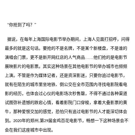
“你抢到了吗？”
据说，在每年上海国际电影节举办期间，上海人见面打招呼，问得
最多的就是这句话。要抢的不是名牌，不是某个新楼盘，不是谁的
演唱会门票，更不是新开网红店的人气商品
……他们抢的是电影节
展映影片的电影票。其实这种场景在其他电影节的举办城市也频频
上演。不管是作为媒体记者，还是资深影迷，只要你追过电影节，
就有在陌生的城市里坐地铁、倒公交在全市范围内寻找电影院看电
影的经历，也体会过心仪的电影场次秒售罄，不得不通过各种渠道
试图弥补遗憾的跌宕心情，看着影院门口穿梭，拿着大叠影票的黄
牛，那种爱恨交加的感觉，恐怕只有追过电影节的人才能深切体会
到。
年的郑州
第
届金鸡百花电影节，畅想一下这种场景会不
2020
,
29
会在我们这座城市中出现。