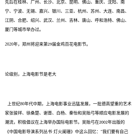
先后在桂林、广州、长沙、北京、昆明、佛山、重庆、沈阳、南
宁、宁波、无锡、嘉兴、银川、三亚、杭州、苏州、大连、南昌、
江阴、合肥、绍兴、武汉、兰州、吉林、唐山、呼和浩特、佛山、
厦门等城市举办过。
2020
年，郑州将迎来第
届金鸡百花电影节。
29
论级别，上海电影节是老大
上世纪
80
年代中期，上海电影事业迅猛发展，一批德高望重的艺术
家张骏祥、徐桑楚、谢晋、白杨、秦怡和吴贻弓等顺应电影发展的
潮流，积极倡议在上海举办国际电影节。吴贻弓在
年出版的
2002
《中国电影导演系列丛书·灯火阑珊》中这么回忆：“我们要有自己