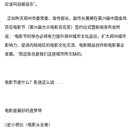
应该叫自娱自乐”。
正如昨天郑州市委常委、宣传部长、副市长黄卿在第
29
届中国金鸡
百花电影节（第
届大众电影百花奖）签约仪式暨新闻发布会所
35
说：“电影节的举办必将有力提升郑州城市文化品位，扩大郑州城市
影响力，促进内陆地区的电影文化交流、电影精品创作和电影事业
发展。”而这些也是我们这座城市所欠缺的。
电影节是什么？影迷这么说
……
电影是最好的造梦师
□史小努比（电影从业者）