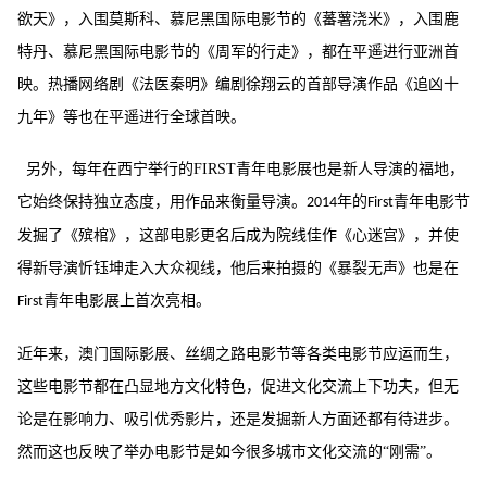
欲天》，入围莫斯科、慕尼黑国际电影节的《蕃薯浇米》，入围鹿
特丹、慕尼黑国际电影节的《周军的行走》，都在平遥进行亚洲首
映。热播网络剧《法医秦明》编剧徐翔云的首部导演作品《追凶十
九年》等也在平遥进行全球首映。
另外，每年在西宁举行的
FIRST
青年电影展也是新人导演的福地，
它始终保持独立态度，用作品来衡量导演。
年的
青年电影节
2014
First
发掘了《殡棺》，这部电影更名后成为院线佳作《心迷宫》，并使
得新导演忻钰坤走入大众视线，他后来拍摄的《暴裂无声》也是在
青年电影展上首次亮相。
First
近年来，澳门国际影展、丝绸之路电影节等各类电影节应运而生，
这些电影节都在凸显地方文化特色，促进文化交流上下功夫，但无
论是在影响力、吸引优秀影片，还是发掘新人方面还都有待进步。
然而这也反映了举办电影节是如今很多城市文化交流的
“刚需”。