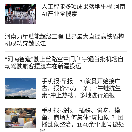
人工智能多项成果落地生根 河南
AI产业全搜索
河南力量赋能超级工程 世界最大直径高铁盾构
机成功穿越长江
“河南智造”驶上丝路空中门户 宇通首批机场自
动驾驶旅客摆渡车在新疆投运
手机报·早报丨AI演员开始接广
告，报价25万一条；“牛蛙抗生
素”冲上热搜，多地进行通报
手机报·晚报丨插秧、偷吃、摸
鱼，商场为何集体“玩抽象”？团
播乱象整治，1840余个账号被处
置