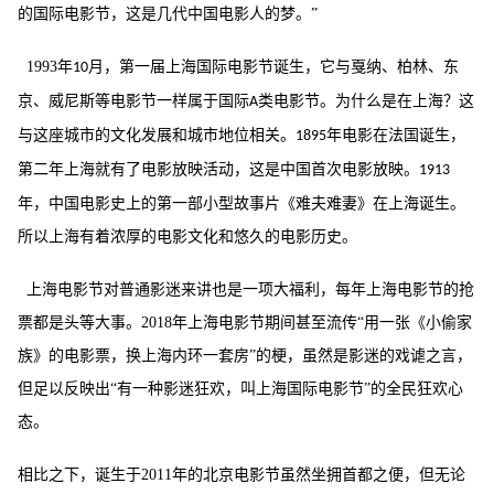
的国际电影节，这是几代中国电影人的梦。”
1993
年
月，第一届上海国际电影节诞生，它与戛纳、柏林、东
10
京、威尼斯等电影节一样属于国际
类电影节。为什么是在上海？这
A
与这座城市的文化发展和城市地位相关。
年电影在法国诞生，
1895
第二年上海就有了电影放映活动，这是中国首次电影放映。
1913
年，中国电影史上的第一部小型故事片《难夫难妻》在上海诞生。
所以上海有着浓厚的电影文化和悠久的电影历史。
上海电影节对普通影迷来讲也是一项大福利，每年上海电影节的抢
票都是头等大事。
2018
年上海电影节期间甚至流传“用一张《小偷家
族》的电影票，换上海内环一套房”的梗，虽然是影迷的戏谑之言，
但足以反映出“有一种影迷狂欢，叫上海国际电影节”的全民狂欢心
态。
相比之下，诞生于
2011
年的北京电影节虽然坐拥首都之便，但无论