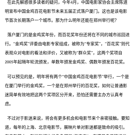
在此先解惑很多读者的疑问，今年
4
月，中国电影家协会主席陈道
明宣布中国金鸡百花电影节未来五届正式落户厦门。这也是该电影
节首次长期落户一个城市。那为什么明年还能在郑州举行呢？
落户厦门的是金鸡奖年份，而百花奖年份还将在不同的城市巡回进
行。
“金鸡奖”评委由电影专家组成，被称为“专家奖”，“百花奖”则代
表观众对电影的看法和评价，又被称为“群众奖”，这两个奖项自
年起隔年轮流颁发，单数年颁发金鸡奖、偶数年颁发百花奖。
2005
可以预见的是，明年将有两个
“中国金鸡百花电影节”举行，一个是
在厦门举行的金鸡奖，一个是在郑州举行的百花奖，如何让普通影
迷简单有效地把这两个奖项区分开来，恐怕还需要主办方认真考
虑。
不过对于影迷来说，将会有更多机会和电影节来个亲密接触。要知
道，每年的上海、北京电影节，展映片单对影迷都是致命的吸引。