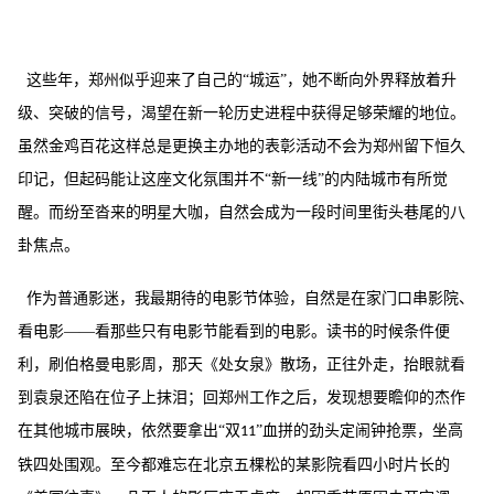
这些年，郑州似乎迎来了自己的
“城运”，她不断向外界释放着升
级、突破的信号，渴望在新一轮历史进程中获得足够荣耀的地位。
虽然金鸡百花这样总是更换主办地的表彰活动不会为郑州留下恒久
印记，但起码能让这座文化氛围并不“新一线”的内陆城市有所觉
醒。而纷至沓来的明星大咖，自然会成为一段时间里街头巷尾的八
卦焦点。
作为普通影迷，我最期待的电影节体验，自然是在家门口串影院、
看电影
——看那些只有电影节能看到的电影。读书的时候条件便
利，刷伯格曼电影周，那天《处女泉》散场，正往外走，抬眼就看
到袁泉还陷在位子上抹泪；回郑州工作之后，发现想要瞻仰的杰作
在其他城市展映，依然要拿出“双
”血拼的劲头定闹钟抢票，坐高
11
铁四处围观。至今都难忘在北京五棵松的某影院看四小时片长的