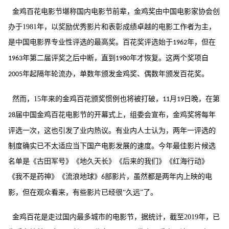
金鸡百花电影节堪称国内电影节前辈，金鸡奖由中国电影家协会创
办于
1981
年，以奖励优秀影片和表彰成绩卓越的电影工作者为主，
是中国电影界专业性评选的最高奖。百花奖评选始于
年，但在
1962
年第二届评奖之后中断，直到
年才恢复。这两个奖项自
1963
1980
年起隔年轮流办，单数年颁发金鸡奖、偶数年颁发百花奖。
2005
然而，
15
年来的金鸡百花颁奖惯例也将被打破，
月
日晚，在第
11
19
届中国金鸡百花电影节的开幕式上，组委会宣布，金鸡奖将每年
28
评选一次，这也引发了业内热议。有业内人士认为，两年一评选的
制度确实已不太适应当下国产电影发展的速度。今年最佳影片候选
名单是《古田军号》《地久天长》《后来的我们》《红海行动》
《我不是药神》《流浪地球》
部影片，虽然都是两年内上映的电
6
影，但在观众看来，有些影片已经很“久远”了。
金鸡百花是走过国内最多城市的电影节，据统计，截至
2019
年，已