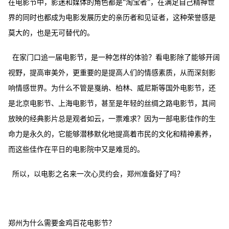
在电影节中，影迷和媒体的角色都是
“淘宝者”，在满足自己精神世
界的同时也都成为电影发展历史的亲历者和见证者，这种荣誉感是
莫大的，也是无可替代的。
在家门口追一届电影节，是一种怎样的体验？看电影除了能够开阔
视野，提高审美外，更重要的是提高人们的情感素质，从而深刻影
响情感世界。为什么不管是戛纳、柏林、威尼斯等国外电影节，还
是北京电影节、上海电影节，甚至是年轻的丝绸之路电影节，其间
放映的经典影片总是观者如云，一票难求？因为一部电影佳作的生
命力是永久的，它能够潜移默化地提高着市民的文化和精神素养，
而这些佳作在平日的电影院中又是难觅的。
所以，以电影之名来一次心灵约会，郑州准备好了吗？
郑州为什么需要金鸡百花电影节？