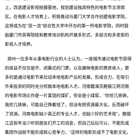
上，改造建设影视拍摄基地，规划建设独具特色的电影节主场馆
区。在电影人才培育上，积极推动与厦门大学合作创建电影学院，
这将成为在
“双一流”综合性大学中开办的第一所电影学院，同时鼓
励厦门市高等院校和教育培训机构开展多形式、多层次和多类型的
影视人才培养。
郑州一位多年从事电影行业的人士认为，一座城市通过电影节获得
的收益不仅仅是开、闭幕式的门票，以及展映电影的票房收入，更
多的是通过电影节来拉动本地电影产业的发展，形成合力，在吸引
外来投资的同时充分挖掘本地电影人才。河南籍演员鲍振江把河南
的电影市场比作是一片富饶的煤矿，但全是小煤窑，
“你挖几铁锹，
我挖几铁锹，可能自己挣着钱了，但没有把资源最大化，反而破坏
了资源。河南电影缺少真正的专业人才，也缺少好的艺术观”。鲍振
江这些年没少听到朋友们开工的消息，但自己玩玩可以，不能形成
集团作战就不能形成核心竞争力，“这样的电影形成不了电影文化，