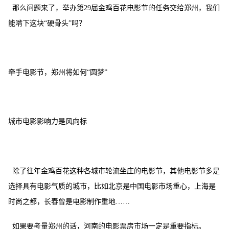
那么问题来了，举办第
29
届金鸡百花电影节的任务交给郑州，我们
能啃下这块“硬骨头”吗？
牵手电影节，郑州将如何
“圆梦”
城市电影影响力是风向标
除了往年金鸡百花这种各城市轮流坐庄的电影节，其他电影节多是
选择具有电影气质的城市，比如北京是中国电影市场重心，上海是
时尚之都，长春曾是电影制作重地
……
如果要考量郑州的话，河南的电影票房市场一定是重要指标。