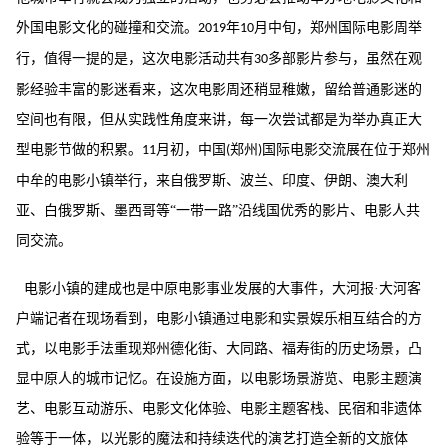
外国电影文化的碰撞和交流。
年
月中旬，郑州国际电影周举
2019
10
行，值得一提的是，这次电影活动共有
多部影片参与，虽然在观
30
影经验丰富的影迷看来，这次电影周还稍显稚嫩，留给普通影迷的
空间也有限，但从实践性角度来讲，每一次尝试都是为举办真正大
型电影节做的积累。
月初，中国
郑州
国际电影交流展在位于郑州
11
(
)
中牟的电影小镇举行，来自俄罗斯、波兰、印度、伊朗、澳大利
亚、白俄罗斯、墨西哥等“一带一路”沿线国优秀的影片、电影人共
同交流。
电影小镇的建成也是中原电影事业发展的大事件，大河报
·大河客
户端记者在现场看到，电影小镇通过电影和实景娱乐相互结合的方
式，以电影手法重现郑州德化街、大同路、福寿街的历史场景，凸
显中原人的城市记忆。在设施方面，以电影场景游览、电影主题演
艺、电影互动游乐、电影文化体验、电影主题客栈、民宿和非遗体
验等于一体，以光影的魔法和持续迭代的演艺打造全新的文旅体