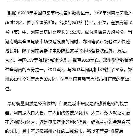
根据《
2018
年中国电影市场报告》数据显示，
年河南票房收入
2018
超过
亿，位于全国第
位，名次与
年持平，不过，在票房前
22
9
2017
10
省（市）中，河南票房同比增长为
，成为增幅最大的省份。当
16.5%
河南随着全国电影市场快速发展的同时，郑州电影市场也进入快速
增长期，除了河南奥斯卡电影院线这样的本地强势院线外，万达、
大地、韩国
等院线也纷纷入驻。截至
年底，郑州影院数量超
CGV
2018
过全河南的五分之一，达
家，与
年同期相比增加了
家。郑
114
2017
20
州
年全年票房为
亿，位居全国百强票房城市排行榜的第
2018
8.38
12
位。
票房衡量固然是经济收益，但更是城市居民是否热爱电影的投票
器。河南是人口大省，在人们的传统观念中，人口基数大就证明潜
在的观影群体大，这是电影产业的利好指数。综观主办过金鸡百花
的城市，其中不乏像郑州这样的二线城市，所以不管是
“唯票房