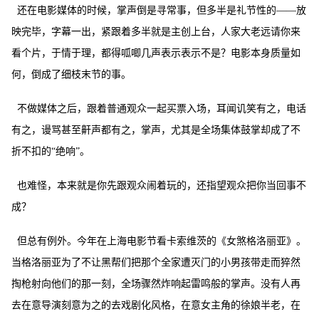
还在电影媒体的时候，掌声倒是寻常事，但多半是礼节性的
——放
映完毕，字幕一出，紧跟着多半就是主创上台，人家大老远请你来
看个片，于情于理，都得呱唧几声表示表示不是？电影本身质量如
何，倒成了细枝末节的事。
不做媒体之后，跟着普通观众一起买票入场，耳闻讥笑有之，电话
有之，谩骂甚至鼾声都有之，掌声，尤其是全场集体鼓掌却成了不
折不扣的
“绝响”。
也难怪，本来就是你先跟观众闹着玩的，还指望观众把你当回事不
成？
但总有例外。今年在上海电影节看卡索维茨的《女煞格洛丽亚》。
当格洛丽亚为了不让黑帮们把那个全家遭灭门的小男孩带走而猝然
掏枪射向他们的那一刻，全场骤然炸响起雷鸣般的掌声。没有人再
去在意导演刻意为之的去戏剧化风格，在意女主角的徐娘半老，在