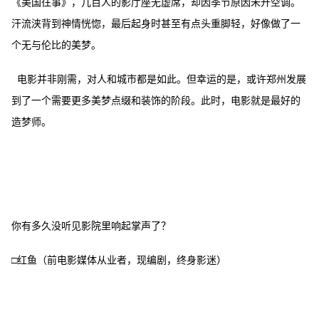
《美国往事》，几百人的影厅座无虚席，却因季节原因未开空调。
汗流浃背到神情恍惚，最后起身时甚至有点头重脚轻，好像做了一
个无与伦比的美梦。
电影并非刚需，对人和城市都是如此。但幸运的是，或许郑州发展
到了一个需要更多美梦点缀和装饰的阶段。此时，电影就是最好的
造梦师。
你有多久没听见影院里响起掌声了？
□红鱼（前电影媒体从业者，现编剧，终身影迷）