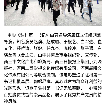
电影《驻村第一书记》由著名导演康红立任编剧兼
导演，知名演员赵滨、赵成顺、于根艺、白军选、崔
文化、苌哲涛、张健、任九齐、底玲冲、张子通、白
晓磊等联合主演，由中共商丘市委组织部、宣传部、
商丘市文化广电和旅游局、商丘日报报业集团京九晚
报社、河南二哥影视文化传媒有限公司、河南晨曦文
化传媒有限公司等联合摄制。该电影塑造了驻村第一
书记扎根基层、鞠躬尽瘁、真心诚意为群众谋利益的
光辉形象，讴歌了驻村第一书记无私奉献、一心带领
百姓脱贫致富的崇高品格，展示了优秀共产党员的精
神风貌。