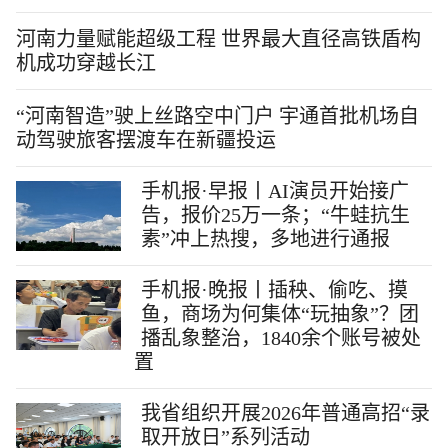
河南力量赋能超级工程 世界最大直径高铁盾构
机成功穿越长江
“河南智造”驶上丝路空中门户 宇通首批机场自
动驾驶旅客摆渡车在新疆投运
手机报·早报丨AI演员开始接广
告，报价25万一条；“牛蛙抗生
素”冲上热搜，多地进行通报
手机报·晚报丨插秧、偷吃、摸
鱼，商场为何集体“玩抽象”？团
播乱象整治，1840余个账号被处
置
我省组织开展2026年普通高招“录
取开放日”系列活动