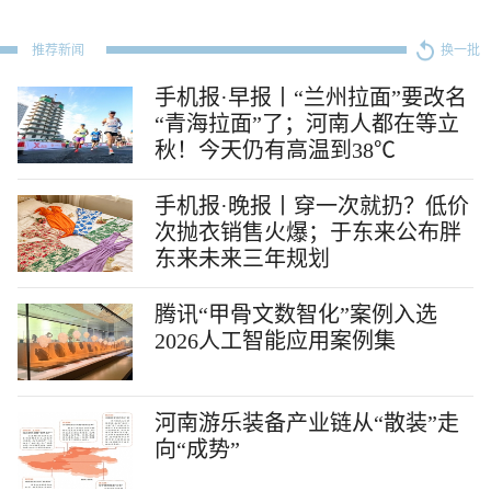
推荐新闻
换一批
手机报·早报丨“兰州拉面”要改名
“青海拉面”了；河南人都在等立
秋！今天仍有高温到38℃
手机报·晚报丨穿一次就扔？低价
次抛衣销售火爆；于东来公布胖
东来未来三年规划
腾讯“甲骨文数智化”案例入选
2026人工智能应用案例集
河南游乐装备产业链从“散装”走
向“成势”