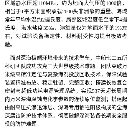
区域静水压超110MPa，约为地面大气压的1000倍，
相当于1平方米面积承载2000头非洲象的重量、海域
常年平均水温约2摄氏度，局部区域温度低至零下4摄
氏度，海水盐度35‰，溶氧量仅为地面水平的1%左
右，对试验设备稳定性、材料耐受性均提出极致考
验。
面对深海极端环境带来的技术壁垒，中船七二五所
科研团队成功攻克三大世界级技术难题。团队突破万
米级高精准定位与复杂海况投放回收技术，保障试验
装置精准布放、稳定驻留、完整回收；搭建长效复合
密封与超低功耗电源管理系统，实现537天超长周期
内万米深海腐蚀电化学参数的连续原位监测；搭建起
由耐高压抗渗透涂层、深海专用牺牲阳极构成的全海
深腐蚀防护技术体系，彻底破解深海装备长期安全服
役的防护难题。