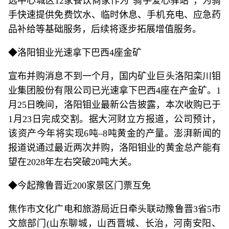
选中心城区12家餐饮商家作为“骑手爱心驿站”，为骑
手快速提供免费饮水、临时休息、手机充电、应急药
品补给等基础服务，后续将逐步拓展增值服务。
◆洛阳钼业光速拿下巴西4座金矿
宣布并购消息不到一个月，国内矿业巨头洛阳栾川钼
业集团股份有限公司已光速拿下巴西4座在产金矿。1
月25日晚间，洛阳钼业最新公告披露，本次收购已于
1月23日完成交割。据大河财立方报道，公司预计，
该资产今年将实现6吨–8吨黄金的产量。澎湃新闻的
报道说通过最近两次并购，洛阳钼业的黄金总产能有
望在2028年左右突破20吨大关。
◆今起豫鲁晋近200家景区门票互免
焦作市文化广电和旅游局近日牵头联动豫鲁晋3省5市
文旅部门(山东聊城，山西晋城、长治，河南安阳、