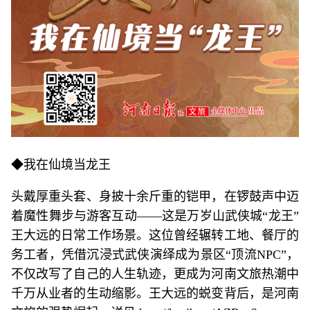
◆我在仙境当龙王
头戴厚重头套、身披十余斤重的铠甲，在锣鼓声中迈
着魔性舞步与游客互动——这是万岁山武侠城“龙王”
王大远的日常工作场景。这位曾经辗转工地、餐厅的
务工者，凭借沉浸式武侠演绎成为景区“顶流NPC”，
不仅改写了自己的人生轨迹，更成为河南文旅热潮中
千万从业者的生动缩影。王大远的蜕变背后，是河南