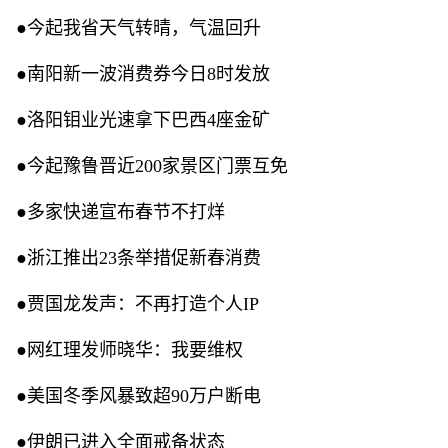
●今起我省天气转晴，气温回升
●南阳新一波消费券今日8时发放
●洛阳钼业光速拿下巴西4座金矿
●今起豫鲁晋近200家景区门票互免
●多家快递宣布春节不打烊
●浙江推出23条举措促新春消费
●贾国龙发声：不再打造个人IP
●网红理发师晓华：我要维权
●美国冬季风暴致超90万户断电
●伊朗已进入全面戒备状态