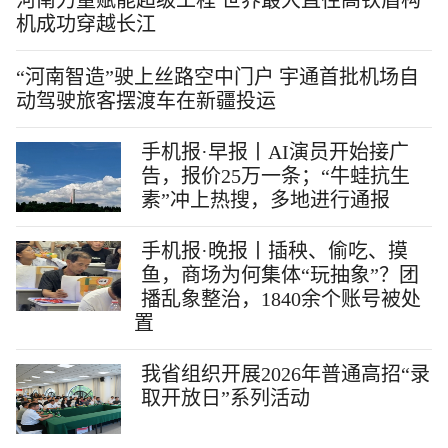
河南力量赋能超级工程 世界最大直径高铁盾构
机成功穿越长江
“河南智造”驶上丝路空中门户 宇通首批机场自
动驾驶旅客摆渡车在新疆投运
手机报·早报丨AI演员开始接广
告，报价25万一条；“牛蛙抗生
素”冲上热搜，多地进行通报
手机报·晚报丨插秧、偷吃、摸
鱼，商场为何集体“玩抽象”？团
播乱象整治，1840余个账号被处
置
我省组织开展2026年普通高招“录
取开放日”系列活动