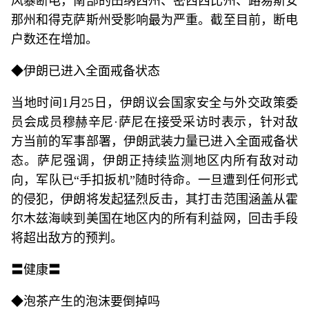
风暴断电，南部的田纳西州、密西西比州、路易斯安
那州和得克萨斯州受影响最为严重。截至目前，断电
户数还在增加。
◆伊朗已进入全面戒备状态
当地时间1月25日，伊朗议会国家安全与外交政策委
员会成员穆赫辛尼·萨尼在接受采访时表示，针对敌
方当前的军事部署，伊朗武装力量已进入全面戒备状
态。萨尼强调，伊朗正持续监测地区内所有敌对动
向，军队已“手扣扳机”随时待命。一旦遭到任何形式
的侵犯，伊朗将发起猛烈反击，其打击范围涵盖从霍
尔木兹海峡到美国在地区内的所有利益网，回击手段
将超出敌方的预判。
〓健康〓
◆泡茶产生的泡沫要倒掉吗