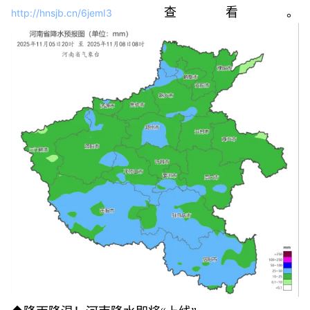
查看。
http://hnsjb.cn/6jemI3