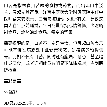
口苦是指未食用苦味的食物或药物，而出现口中泛
苦，晨起尤其严重。江西中医药大学附属医院主任中
医师葛来安表示，口苦与脏腑“肝火旺”有关。建议这
类人在11点前睡觉，平日尽量保持心情舒畅，少吃腌
制食品、烧烤油炸食品、霉变的坚果。
需要提醒的是，口苦不一定是生病，但晨起口苦表示
可能有慢性病或处于亚健康状态，是疾病的预警信
号。比如不仅有口苦，同时还有腹痛、恶心，甚至呕
吐或厌食，或者近期体重有明显下降情况时，应到医
院检查。
〓彩票〓
>>福彩
3D第2025293期：1 5 4