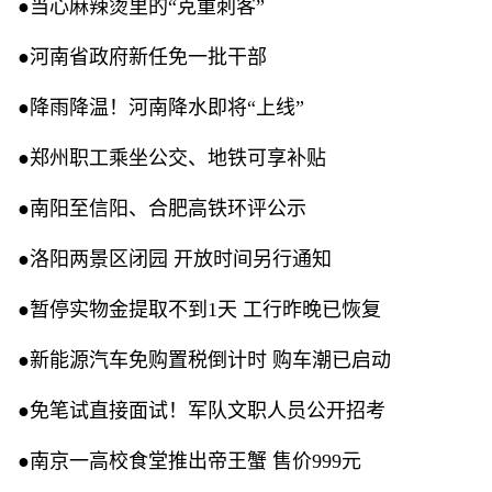
●当心麻辣烫里的“克重刺客”
●河南省政府新任免一批干部
●降雨降温！河南降水即将“上线”
●郑州职工乘坐公交、地铁可享补贴
●南阳至信阳、合肥高铁环评公示
●洛阳两景区闭园 开放时间另行通知
●暂停实物金提取不到1天 工行昨晚已恢复
●新能源汽车免购置税倒计时 购车潮已启动
●免笔试直接面试！军队文职人员公开招考
●南京一高校食堂推出帝王蟹 售价999元