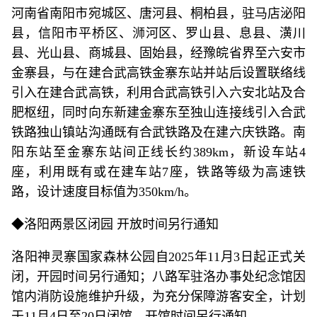
河南省南阳市宛城区、唐河县、桐柏县，驻马店泌阳
县，信阳市平桥区、浉河区、罗山县、息县、潢川
县、光山县、商城县、固始县，经豫皖省界至六安市
金寨县，与在建合武高铁金寨东站并站后设置联络线
引入在建合武高铁，利用合武高铁引入六安北站及合
肥枢纽，同时向东新建金寨东至独山连接线引入合武
铁路独山镇站沟通既有合武铁路及在建六庆铁路。南
阳东站至金寨东站间正线长约389km，新设车站4
座，利用既有或在建车站7座，铁路等级为高速铁
路，设计速度目标值为350km/h。
◆洛阳两景区闭园 开放时间另行通知
洛阳神灵寨国家森林公园自2025年11月3日起正式关
闭，开园时间另行通知；八路军驻洛办事处纪念馆因
馆内消防设施维护升级，为充分保障游客安全，计划
于11月4日至20日闭馆，开馆时间另行通知。