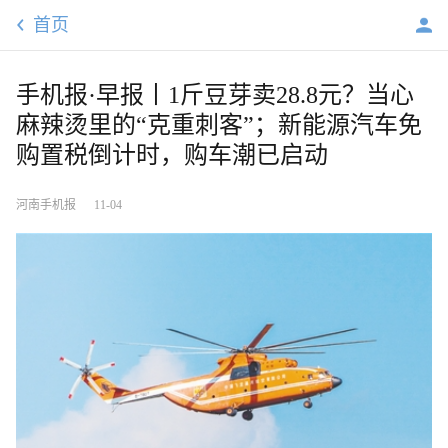
首页
手机报·早报丨1斤豆芽卖28.8元？当心
麻辣烫里的“克重刺客”；新能源汽车免
购置税倒计时，购车潮已启动
河南手机报
11-04