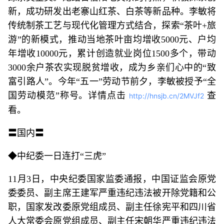
新，成功研发出老寨山红茶、白茶等新品种。李敏将
传统制茶工艺与现代化管理方式结合，探索“茶叶+旅
游”的新模式，推动当地茶叶亩均增收5000元、户均
年增收10000元，累计创造就业岗位1500多个，带动
3000余户茶农实现脱贫增收，成为乡亲们心中的“致
富引路人”。今年“五一”劳动节前夕，李敏被授予“全
国劳动模范”称号。详情点击
查
http://hnsjb.cn/2MVJf2
看。
〓国内〓
◆中纪委一日连打“三虎”
11月3日，中央纪委国家监委通报，中国证监会原党
委委员、副主席王建军严重违纪违法被开除党籍和公
职，国家发改委原党组成员、副主任徐宪平和四川省
人大常委会原党组成员、副主任宋朝华严重违纪违法