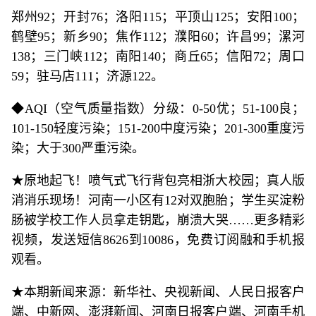
郑州92；开封76；洛阳115；平顶山125；安阳100；
鹤壁95；新乡90；焦作112；濮阳60；许昌99；漯河
138；三门峡112；南阳140；商丘65；信阳72；周口
59；驻马店111；济源122。
◆AQI（空气质量指数）分级：0-50优；51-100良；
101-150轻度污染；151-200中度污染；201-300重度污
染；大于300严重污染。
★原地起飞！喷气式飞行背包亮相浙大校园；真人版
消消乐现场！河南一小区有12对双胞胎；学生买淀粉
肠被学校工作人员拿走钥匙，崩溃大哭……更多精彩
视频，发送短信8626到10086，免费订阅融和手机报
观看。
★本期新闻来源：新华社、央视新闻、人民日报客户
端、中新网、澎湃新闻、河南日报客户端、河南手机