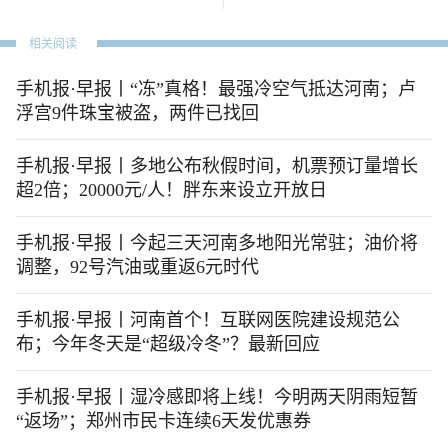
相关阅读
手机报·早报丨“冻”真格！最强冷空气抵达河南；卢
浮宫9件珠宝被盗，两件已找回
手机报·早报丨多地公布秋假时间，机票预订量增长
超2倍；20000元/人！胖东来设立开放日
手机报·早报丨今起三天河南多地阳光常驻；油价将
调整，92号汽油或重返6元时代
手机报·早报丨河南首个！互联网医院建设规范公
布；今年冬天是“超级冷冬”？最新回应
手机报·早报丨湿冷感即将上线！今明两天阴雨短暂
“返场”；郑州市民卡连续6天发优惠券