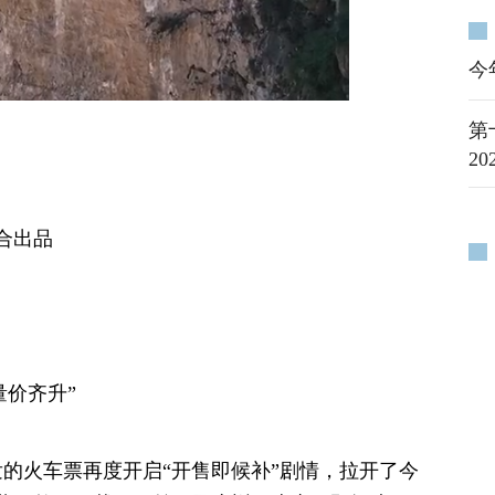
今
第
2
合出品
量价齐升”
发的火车票再度开启“开售即候补”剧情，拉开了今