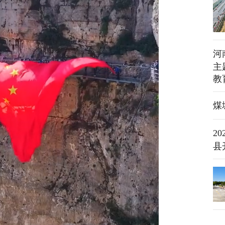
河
主
教
煤
2
县