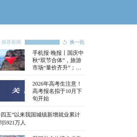
推荐新闻
换一批
手机报·晚报丨国庆中
秋“双节合体”，旅游
市场“量价齐升”；双
节期间济源轻微交通
违法不处罚
2026年高考生注意！
高考报名拟于10月下
旬开始
十四五”以来我国城镇新增就业累计
到5921万人