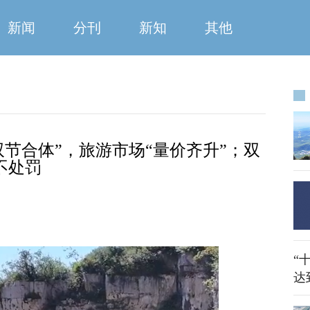
新闻
分刊
新知
其他
双节合体”，旅游市场“量价齐升”；双
不处罚
“
达