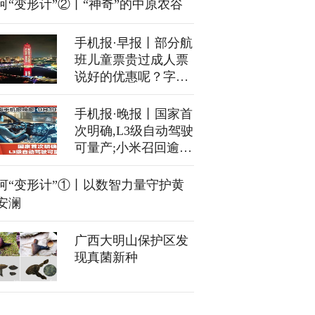
河“变形计”②丨“神奇”的中原农谷
手机报·早报丨部分航
班儿童票贵过成人票
说好的优惠呢？字节
跳动：将按照中国法
律要求推进相关工作
手机报·晚报丨国家首
次明确,L3级自动驾驶
可量产;小米召回逾11
万辆SU7
河“变形计”①丨以数智力量守护黄
安澜
广西大明山保护区发
现真菌新种