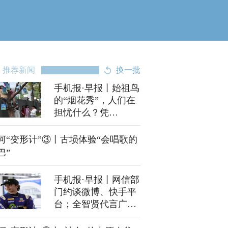
推荐新闻
换一批
手机报·早报丨始祖鸟
的“烟花秀”，人们在
担忧什么？凭
《731》电影票根，
河南这些景区免门票
河“变形计”③丨古埙体验“会唱歌的
巴”
手机报·早报丨网信部
门约谈微博、快手平
台；全智贤代言广告
被撤