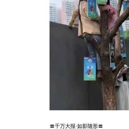
〓千万大报·如影随形〓