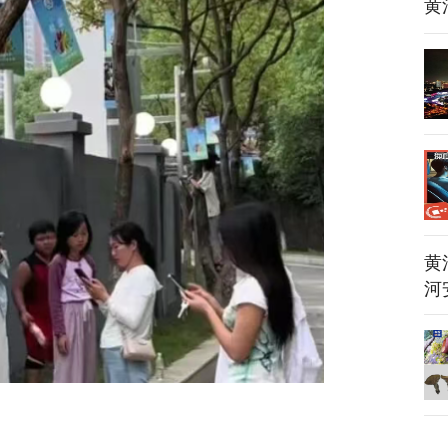
黄
黄
河