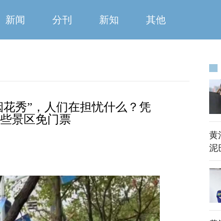
新闻
分刊
新知
其他
烟花秀”，人们在担忧什么？凭
这些景区免门票
黄
泥