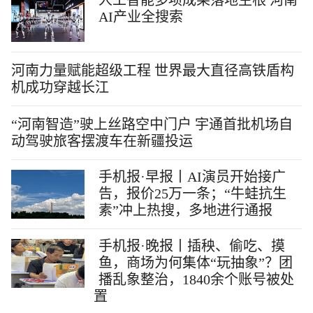
人工智能多项成果落地生根 河南
AI产业全搜索
河南力量赋能超级工程 世界最大直径高铁盾构
机成功穿越长江
“河南智造”驶上丝路空中门户 宇通首批机场自
动驾驶旅客摆渡车在新疆投运
手机报·早报丨AI演员开始接广
告，报价25万一条；“牛蛙抗生
素”冲上热搜，多地进行通报
手机报·晚报丨插秧、偷吃、摸
鱼，商场为何集体“玩抽象”？团
播乱象整治，1840余个账号被处
置