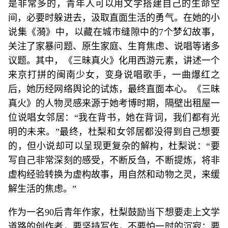
是非常多的，青年人可以用文学搭建自己的生命空
间，必要时躲进去，汲取直面生活的勇气。在她的小
说集《漪》中，以藏在城市缝隙中的7个梦幻故事，
关注了家暴问题、原生家庭、生育焦虑、说唱等诸多
议题。其中，《三昧真火》化用西游元素，讲述一个
来京打拼的闽南少女，变身说唱歌手，一曲爆红之
后，她历经网络舆论的试炼，最终直面本心。《三昧
真火》的人物灵感来源于她考博时期，隔壁出租屋一
位说唱女邻居：“我在背书，她在背词，我们都有光
明的未来。”最终，杜梨和女邻居都没得到自己想要
的，但小说却可以呈现更复杂的解构，杜梨说：“要
写自己非常深刻的感受，不断反刍，不断提炼，将非
虚构经验转换为虚构故事，用自然和动物之灵，来缓
解生活的焦虑。”
作为一名90后青年作家，杜梨鼓励当下想要走上文学
道路的创作者，要坚持写作，不要怕一时的沉寂；要