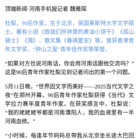
顶端新闻·河南手机报记者 魏雅琛
杜梨，90后作家，生于北京，英国莱斯特大学文学硕
士。著有小说《致我们所钟意的黄油小饼干》《孤山
骑士》《漪》、散文集《春祺夏安》等。曾获香港青
年文学奖、“钟山之星”青年佳作奖等荣誉。
“如果对方也说河南话，你会用河南话跟他交流吗？”
这是90后青年作家杜梨见到记者问出的第一个问题。
5月11日晚，“世界因文学而美好——2025当代文学之
夜”在郑州开幕，90后青年作家杜梨获得《当代》文
学拉力赛年度青年作家。在获奖感言中，杜梨说：
“我的姥姥姥爷都是河南濮阳人，我的血液里有一半
河南血统。”
“小时候，每逢年节妈妈总带我从北京坐长途大巴回