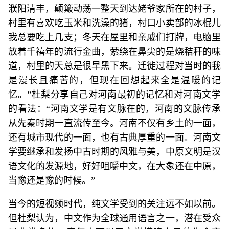
濮阳清丰，颠簸动荡一整天到达姥爷家所在的村子，
村里有喜欢吃玉米和洗澡的猪，村口小卖部的冰棍儿
我总要吃上几支；冬天在屋里和亲戚们打牌，电脑里
放着千禧年的流行金曲，萦绕在鼻尖的是烧秸秆的味
道，村里的天总是很早黑下来。迁徙过程对当时的我
是漫长且痛苦的，但现在回想起来全是温暖的记
忆。”杜梨分享自己对河南最初的记忆和对河南文学
的看法：“河南文学是有文脉在的，河南的文脉传承
从先秦时期一直流传至今。河南不仅有乡土的一面，
还有城市现代的一面，也有古典厚重的一面。河南文
学要继承和发扬中古时期的风雅与美，中原文明是汉
语文化的发源地，好好咀嚼中文，在大象还在中原，
当豫还是豫的时候。”
当今的短视频时代，纯文学受到的关注远不如以前。
但杜梨认为，中文作为全球通用语言之一，潜在受众