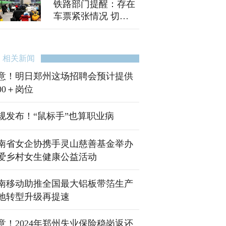
铁路部门提醒：存在
车票紧张情况 切
勿“买短乘长”
相关新闻
意！明日郑州这场招聘会预计提供
000＋岗位
规发布！“鼠标手”也算职业病
南省女企协携手灵山慈善基金举办
爱乡村女生健康公益活动
南移动助推全国最大铝板带箔生产
地转型升级再提速
意！2024年郑州失业保险稳岗返还