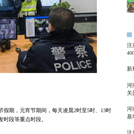
注
4
新
河
关
河
假期，元宵节期间，每天凌晨2时至5时、13时
基
易发时段等重点时段。
注