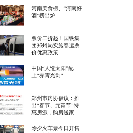
河南美食榜、“河南好
酒”榜出炉
票价二折起！国铁集
团郑州局实施春运票
价优惠政策
中国“人造太阳”配
上“赤霄光剑”
郑州市房协倡议：推
出“春节、元宵节”特
惠房源，购房送家
电、送车位等
除夕火车票今日开售