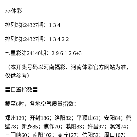
>>体彩
排列3第24327期：1 3 4
排列5第24327期：1 3 4 2 2
七星彩第24140期：2 9 6 1 2 6+3
（本开奖号码以河南福彩、河南体彩官方网站为准，
仅供参考）
〓口罩指数〓
截至6时，各地空气质量指数：
郑州129；开封186；洛阳82；平顶山61；安阳84；鹤
壁78；新乡85；焦作70；濮阳83；许昌97；漯河74；
三门峡60；南阳102；商丘127；信阳52；周口107；