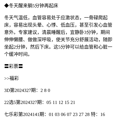
◆冬天醒来躺5分钟再起床
冬天气温低，血管容易处于应激状态，一骨碌爬起
床，容易出现头晕、心悸、低血压，甚至引发心血管
意外。专家建议，清晨睡醒后，宜静卧3分钟，期间
伸伸懒腰、做做深呼吸，使关节充分舒展活动，随即
坐起2分钟，然后下床。这5分钟可以给血管和心脏一
个缓冲时间。
〓彩票〓
>>福彩
3D第2024327期：2 8 0
22选5第2024327期：05 11 12 15 21
七乐彩第2024141期：01 03 06 07 23 27 28 特：16