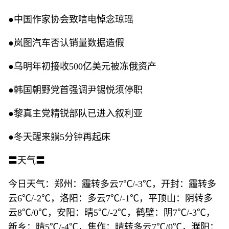
●中国作家协会致唁电悼念琼瑶
●岚图汽车否认销量数据造假
●乌明年初接收500亿美元被冻俄资产
●韩国朝野党首强调尹锡悦须停职
●黎真主党精锐部队已进入叙利亚
●冬天醒来躺5分钟再起床
〓天气〓
今日天气：郑州：霾转多云7℃/-3℃，开封：霾转多
云6℃/-2℃，洛阳：多云7℃/-1℃，平顶山：阴转多
云8℃/0℃，安阳：晴5℃/-2℃，鹤壁：阴7℃/-3℃，
新乡：晴5℃/-4℃，焦作：晴转多云7℃/0℃，濮阳：