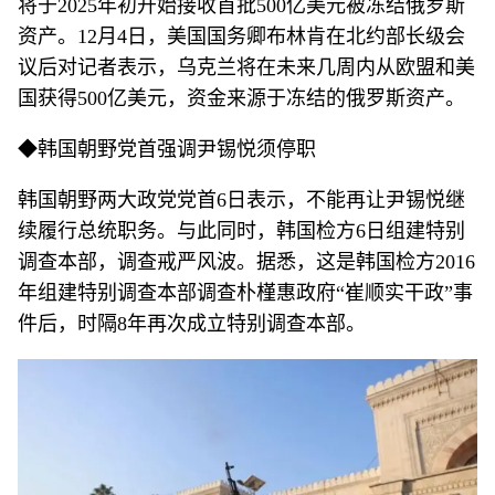
将于2025年初开始接收首批500亿美元被冻结俄罗斯
资产。12月4日，美国国务卿布林肯在北约部长级会
议后对记者表示，乌克兰将在未来几周内从欧盟和美
国获得500亿美元，资金来源于冻结的俄罗斯资产。
◆韩国朝野党首强调尹锡悦须停职
韩国朝野两大政党党首6日表示，不能再让尹锡悦继
续履行总统职务。与此同时，韩国检方6日组建特别
调查本部，调查戒严风波。据悉，这是韩国检方2016
年组建特别调查本部调查朴槿惠政府“崔顺实干政”事
件后，时隔8年再次成立特别调查本部。