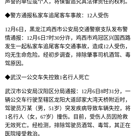
声誉的单位或个人，将保留追究其法律责任的权利。
◆警方通报私家车追尾客车事故：12人受伤
12月6日，黑龙江鸡西市公安局交通警察支队发布警
情通报：12月6日7时30分许，鸡西市鸡冠区兴国西路
发生一起私家车追尾客车交通事故，造成12人受伤，
均无生命危险。经初步调查，排除肇事司机酒驾、毒
驾原因。
◆武汉一公交车失控致1名行人死亡
武汉市公安局汉阳区分局通报：12月6日8时31分，一
辆公交车行驶至辖区龙阳大道邱家大湾天桥附近时，
驾驶员万某（男，51岁）突发疾病导致车辆失控，将
1名行人（女，67岁）撞伤。目前，受伤人员因抢救
无效死亡。经检测，排除驾驶员酒驾、毒驾，其正在
医院接受救治。