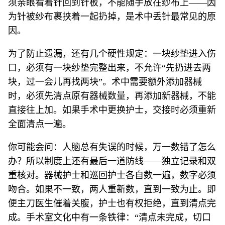
须亲眼看着针回到针板，不能随手放在纱布上——因
为针被纱布裹挟着一起扔掉，是术中丢针最常见的原
因。
为了防止遗漏，还有几个硬性规定：一块纱垫进入伤
口，必须有一块纱垫完整出来，不允许“先扔进去两
块，过一会儿再找两块”。术中需要额外添加器械
时，必须先清点原有器械数量，再添加新器械，不能
直接往上加。如果手术中更换护士，交接时必须重新
全面清点一遍。
你可能会问：人脑总有失误的时候，万一数错了怎么
办？所以制度上还有最后一道防线——独立记录和双
重核对。器械护士和巡回护士各自数一遍，数字必须
吻合。如果不一致，两人重新数，直到一致为止。即
便主刀医生催着关腹，护士也有权拒绝，直到清点完
成。手术室文化中有一条铁律：“清点未完成，切口