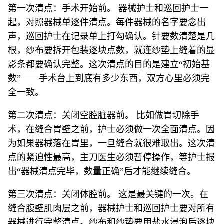
第一次清点：手术开始前。 器械护士和巡回护士一
起，对照器械单逐件清点。每件器械的名字要念出
声，巡回护士在记录单上打勾确认。针要数清楚是几
根，纱布要拆开包装逐块点数，就连纱垫上缝着的显
影条都要确认完整。这次清点的目的是建立“初始基
数”——手术台上到底有多少东西，双方心里必须完
全一致。
第二次清点：关闭空腔脏器前。 比如做胃切除手
术，在缝合胃壁之前，护士必须做一次全面清点。因
为如果器械落在胃里，一旦缝合就很难取出。这次清
点的紧迫性最高，主刀医生必须暂停操作，等护士报
出“器械清点完毕，数量正确”后才能继续缝合。
第三次清点：关闭体腔前。 这是最关键的一次。在
缝合腹壁肌肉层之前，器械护士和巡回护士要对所有
器械进行完整清点。纱布和纱垫要用盐水浸泡后逐块