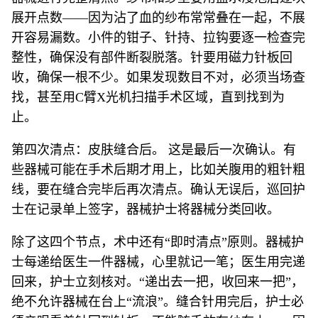
展开点数——因为沾了血的纱布常常叠在一起，不展
开容易漏数。小件的钳子、针持、拉钩要逐一检查完
整性，确保没有部件断裂脱落。针要用磁力针板回
收，确保一根不少。如果发现数目不对，必须当场查
找，甚至用C臂X光机扫描手术区域，直到找到为
止。
第四次清点：皮肤缝合后。 这是最后一次确认。有
些器械可能在手术后期才用上，比如关腹用的粗针粗
线，要在缝合完毕后再次清点。确认无误后，巡回护
士在记录单上签字，器械护士将器械分类回收。
除了这四个节点，术中还有“即时清点”原则。器械护
士每递给医生一件器械，心里就记一笔；医生用完递
回来，护士立刻核对。“递出去一把，收回来一把”，
绝不允许器械在台上“流浪”。缝合针用完后，护士必