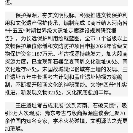
进。
保护探源，夯实文明根脉。积极推进文物保护利
用和文化遗产保护传承，编制完成《商丘纳入河南省
“十五五”时期世界级大遗址走廊建设规划研究报
告》，为长远保护利用绘就蓝图。全市11个省级以上
文物保护单位修缮和安防防护项目申报2026年省级文
物保护资金1187万元。考古探源持续发力，加大殷商
探源力度，已发现新石器至夏商周文化遗址90处、商
文化遗存57处。宋国故城疑似瓮城夯土墙的发现、王
庄遗址五年中长期考古计划和孟庄遗址勘探方案编
制，不断揭开殷商文化的神秘面纱。文物“四普”扎实
推进，新发现文物921处，文化家底愈加丰厚。
王庄遗址考古成果展“汶到河南、石破天惊”，吸
引2万人次观展；豫东考古与殷商探源座谈会汇聚70
余位国内知名专家，学术火花碰撞，文明源头之光更
加璀璨。