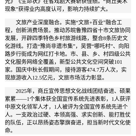
光》《生命状》在省戏剧大赛斩获佳绩。“商丘美术
现象”获得业内高度认可，影响力持续扩大。
文旅产业深度融合。实施“文旅+百业”融合工
程，创新消费场景。推动苏皖鲁豫四省十市文旅协同
发展，开辟四季特色乡村旅游线路，整合8条历史文
化游线。打造“豫尚非遗市集”，吴营“哪吒村”、向阳
路步行街成为网红打卡地。市、县、乡、村四级公共
文化服务网络全覆盖，新型公共文化空间突破101
家。国庆中秋长假期间，接待游客474.7万人次，实
现旅游收入12.5亿元，文旅市场活力彰显。
2025年，商丘宣传思想文化战线团结奋进、硕果
累累——1个集体获全国宣传系统先进表彰，1人获评
中原文化领军人才，1人被评为全国宣传系统先进个
人。一支政治过硬、本领高强、求实创新、能打胜仗
的队伍，正以昂扬姿态擎旗奋进，担当新时代文化使
命。