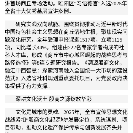
讲首场商丘专场活动。睢阳区“习语德言”入选2025年
全省十大优秀基层宣讲案例。
研究实践双向赋能。围绕贯彻推动习近平新时代
中国特色社会主义思想在商丘落地生根，聚焦现实问
题深化研究。全年受理申报课题1517项，立项1125
项，同比增长44%。组建由222名专家学者构成的社
科人才库，形成《商丘市中心城区崛起的战略思考与
路径选择》等8篇专题研究报告。《溯源殷商文化，
融汇中西智慧：探索河南融入全国统一大市场的建设
范式》入选省社科规划重点委托项目，为党委政府决
策提供了有力支撑。
深耕文化沃土 殷商之源绽放华彩
文化是城市的灵魂。2025年，全市宣传思想文化
战线紧扣“殷商文化起源地”发展定位，系统谋划、项
目带动，推动文化遗产保护传承与创新发展齐头并