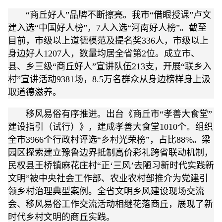
“商丘好人”品牌不断擦亮。我市“借眼授课”卢文
建入选“中国好人榜”，7人入选“河南好人榜”。截至
目前，市级以上道德模范及提名奖336人，市级以上
身边好人1207人，数量均居全省第2位。成立市、
县、乡三级“商丘好人”宣讲队伍213支，开展“联乡入
村”宣讲活动9381场，8.5万名群众从身边榜样身上汲
取道德滋养。
移风易俗有序推进。出台《商丘市“孝善大食堂”
建设指引（试行）》，建成孝善大食堂1010个。组织
全市3966个行政村评选“乡村光荣榜”，占比88%。梁
园区探索建立豫鲁边界抵制高价彩礼跨省联动机制，
民权县王桥镇麻花庄村“正‘三风’去陋习新时代实践新
文明”被中央社会工作部、农业农村部推介为党建引
领乡村治理典型案例。全省文明乡风建设现场交流
会、移风易俗工作交流活动相继花落商丘，展现了新
时代乡村文明的商丘实践。