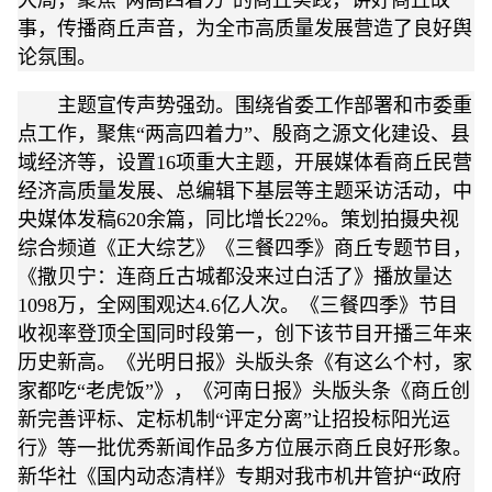
大局，聚焦“两高四着力”的商丘实践，讲好商丘故
事，传播商丘声音，为全市高质量发展营造了良好舆
论氛围。
主题宣传声势强劲。围绕省委工作部署和市委重
点工作，聚焦“两高四着力”、殷商之源文化建设、县
域经济等，设置16项重大主题，开展媒体看商丘民营
经济高质量发展、总编辑下基层等主题采访活动，中
央媒体发稿620余篇，同比增长22%。策划拍摄央视
综合频道《正大综艺》《三餐四季》商丘专题节目，
《撒贝宁：连商丘古城都没来过白活了》播放量达
1098万，全网围观达4.6亿人次。《三餐四季》节目
收视率登顶全国同时段第一，创下该节目开播三年来
历史新高。《光明日报》头版头条《有这么个村，家
家都吃“老虎饭”》，《河南日报》头版头条《商丘创
新完善评标、定标机制“评定分离”让招投标阳光运
行》等一批优秀新闻作品多方位展示商丘良好形象。
新华社《国内动态清样》专期对我市机井管护“政府