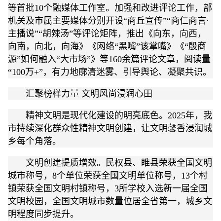
等首批10个融媒体工作室。加强和改进评论工作，部
机关及市属主要媒体分别开设“商丘宣传”“商仁商言·
主播说”“胡辣汤”等评论矩阵，推出《向东，向西，
向南，向北，向海》《网络“黑嘴”该掌嘴》《“殷商
源”如何融入“大市场”》等160余篇评论文章，阅读量
“100万+”，有力地廓清迷雾、引导舆论、凝聚共识。
汇聚榜样力量 文明风尚浸润心田
精神文明是现代化建设的明亮底色。2025年，我
市持续深化群众性精神文明创建，让文明馨香浸润城
乡每个角落。
文明创建提质增效。民权县、睢县荣获全国文明
城市称号，8个单位荣获全国文明单位称号，13个村
镇荣获全国文明村镇称号，3所学校入选新一届全国
文明校园，全国文明城市数量位居全省第一，城乡文
明程度同步提升。