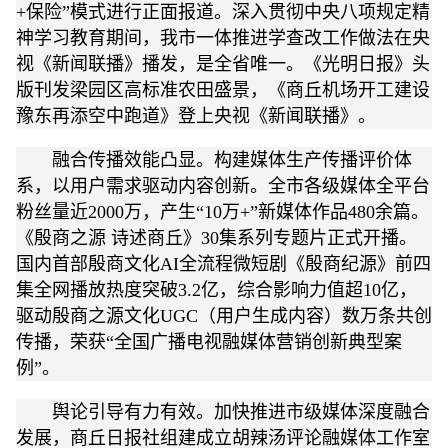
+保险”模式进行正面报道。深入贯彻中央八项规定精
神学习教育期间，我市一体推进学查改工作做法在央
视《新闻联播》播发，是全省唯一。《光明日报》头
版刊发梁园区高标准农田盛景，《商丘机场开工建设
豫东再添空中跑道》登上央视《新闻联播》。
融合传播效能凸显。构建媒体生产传播评价体
系，以用户需求驱动内容创新。全市各级媒体全平台
粉丝量近2000万，产生“10万+”新媒体作品480余篇。
《殷商之源 诗述商丘》30集系列专题片正式开播。
国内首部殷商文化AI全流程微短剧《殷商纪源》前四
集全网播放热度突破3.2亿，综合影响力值超10亿，
驱动殷商之源文化UGC（用户生成内容）数万条共创
传播，荣获“全国广播电视融媒体营销创新典型案
例”。
舆论引导有力有效。加快推进市级媒体深度融合
发展，商丘日报社组建成立胡辣汤评论融媒体工作室