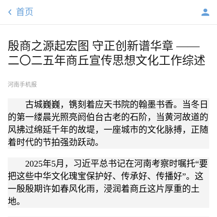
首页
殷商之源起宏图 守正创新谱华章 ——
二〇二五年商丘宣传思想文化工作综述
河南手机报
古城巍巍，镌刻着应天书院的翰墨书香。当冬日
的第一缕晨光照亮阏伯台古老的石阶，当黄河故道的
风拂过绵延千年的故堤，一座城市的文化脉搏，正随
着时代的节拍强劲跃动。
2025年5月，习近平总书记在河南考察时嘱托“要
把这些中华文化瑰宝保护好、传承好、传播好”。这
一殷殷期许如春风化雨，浸润着商丘这片厚重的土
地。