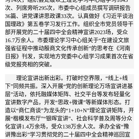
习14次，组织县处级以上理论学习中心组学习1843
次、列席旁听295次，市委中心组成员撰写调研报告
36篇、讲党课讲思政课33次。认真做好《习近平谈治
国理政》第五卷学习发行工作。组织全市党员领导干
部开展党的二十届四中全会精神宣讲2023场，受众
16.7万余人。市委理论学习中心组关于“在建设文旅
强省征程中推动殷商文化传承创新”的思考在《河南
日报》刊发，实现地方党委中心组学习成果首次在省
级党报亮相的突破。
理论宣讲出新出彩。打破时空界限，“线上+线
下”同频共振。深入开展“党的创新理论万场宣讲进基
层”活动，依托融媒体矩阵、社交平台等发布轻量化
宣讲数字产品，开发“思政+微课”等新媒体形态。打
造以“商仁商谈”为龙头的“1+10+N”理论宣讲矩阵，开
展“楷模发布厅”“银晖宣讲”、社会科学普及周等分众
化宣讲1.4万余场，受众138万余人次。承办全省“豫
讲豫出彩”学习贯彻党的二十届四中全会精神巡回宣