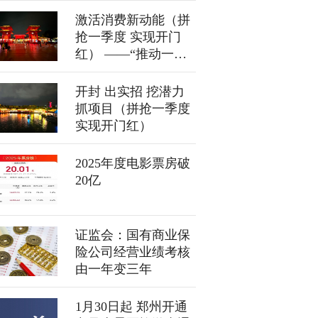
激活消费新动能（拼
抢一季度 实现开门
红） ——“推动一季
度经济起好步开好
局”系列综述之四
开封 出实招 挖潜力
抓项目（拼抢一季度
实现开门红）
2025年度电影票房破
20亿
证监会：国有商业保
险公司经营业绩考核
由一年变三年
1月30日起 郑州开通